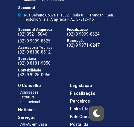
Seccional
Rua Delmiro Gouveia, 1382 – sala 01 – 1°andar – Sen.
Teotônio Vilela, Arapiraca – AL, 57312-415
Seccional Arapiraca
Fiscalização
(82) 3521-5046
(82) 9 9999-8624
(82) 9 9999-8625
Recepção
(82) 9 9971-0247
Assessoria Técnica
(82) 9 8138-8512
Secretaria
(82) 9 8181-9050
Contabilidade
(82) 9 9925-0066
O Conselho
Legislação
Comissões
Fiscalização
Estrutura
Parceiros
Institucional
Links Úteis
Notícias
Fale Conosco
Serviços
Portal da
CRF-AL em Casa
Transparência
Boletos e Anuidades
Negociação