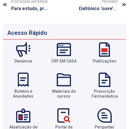
POSTAGEM ANTERIOR
PRÓXIMO
Para estudo, proteína de beterraba pode substituir sangue humano
Daltônico ‘ouve’ cores com antena implantada na cabeça
Acesso Rápido
Denúncia
CRF EM CASA
Publicações
Boletos e
Materiais de
Prescrição
Anuidades​
cursos​
Farmacêutica​
Atualização de
Portal da
Perguntas