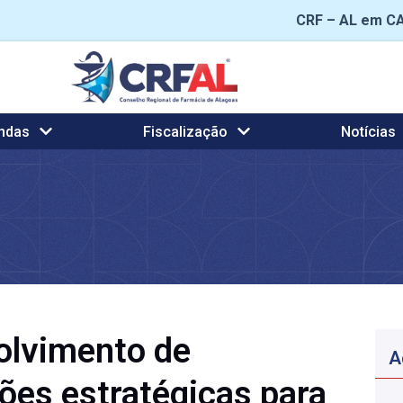
CRF – AL em C
ndas
Fiscalização
Notícias
olvimento de
A
ões estratégicas para