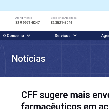
Ir
Atendimento
Seccional Arapiraca
para
82 9 9971-0247
82 3521-5046
o
conteúdo
O Conselho
Serviços
Age
Notícias
CFF sugere mais env
farmacêuticos em aç