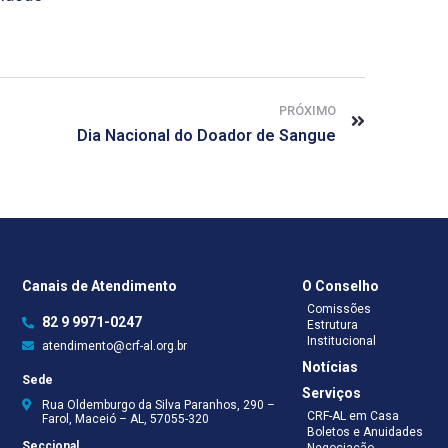
PRÓXIMO
Dia Nacional do Doador de Sangue
Canais de Atendimento
O Conselho
Comissões
82 9 9971-0247
Estrutura
Institucional
atendimento@crf-al.org.br
Notícias
Sede
Serviços
Rua Oldemburgo da Silva Paranhos, 290 –
CRF-AL em Casa
Farol, Maceió – AL, 57055-320
Boletos e Anuidades
Seccional