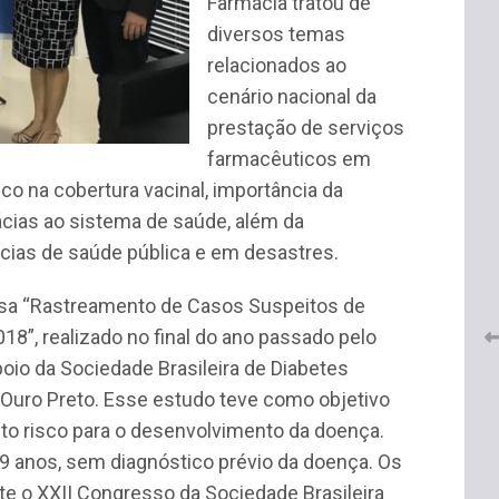
Farmácia tratou de
diversos temas
relacionados ao
cenário nacional da
prestação de serviços
farmacêuticos em
co na cobertura vacinal, importância da
 do
CRF-AL renova parceria com
ácias ao sistema de saúde, além da
lução
CRF-SP e garante continuidade
ias de saúde pública e em desastres.
tos à
do acesso gratuito à Academia
Virtual de Farmácia
isa “Rastreamento de Casos Suspeitos de
26 de maio de 2026
18”, realizado no final do ano passado pelo
oio da Sociedade Brasileira de Diabetes
 Ouro Preto. Esse estudo teve como objetivo
lto risco para o desenvolvimento da doença.
9 anos, sem diagnóstico prévio da doença. Os
te o XXII Congresso da Sociedade Brasileira