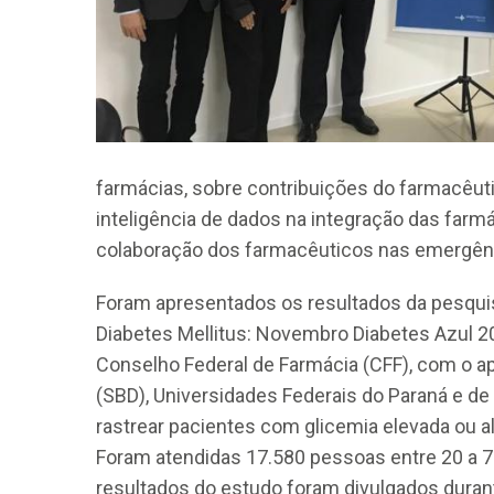
farmácias, sobre contribuições do farmacêuti
CRF-AL reforça importância
inteligência de dados na integração das farm
farmacêutico em nova reso
colaboração dos farmacêuticos nas emergênc
da Anvisa sobre medicamen
base de Cannabis
Foram apresentados os resultados da pesqu
29 de janeiro de 2026
Diabetes Mellitus: Novembro Diabetes Azul 20
Conselho Federal de Farmácia (CFF), com o ap
(SBD), Universidades Federais do Paraná e de
rastrear pacientes com glicemia elevada ou a
Foram atendidas 17.580 pessoas entre 20 a 7
resultados do estudo foram divulgados duran