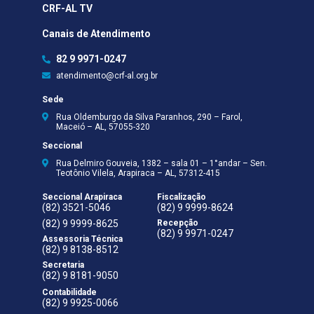
CRF-AL TV
Canais de Atendimento
82 9 9971-0247
atendimento@crf-al.org.br
Sede
Rua Oldemburgo da Silva Paranhos, 290 – Farol,
Maceió – AL, 57055-320
Seccional
Rua Delmiro Gouveia, 1382 – sala 01 – 1°andar – Sen.
Teotônio Vilela, Arapiraca – AL, 57312-415
Seccional Arapiraca
Fiscalização
(82) 3521-5046
(82) 9 9999-8624
(82) 9 9999-8625
Recepção
(82) 9 9971-0247
Assessoria Técnica
(82) 9 8138-8512
Secretaria
(82) 9 8181-9050
Contabilidade
(82) 9 9925-0066