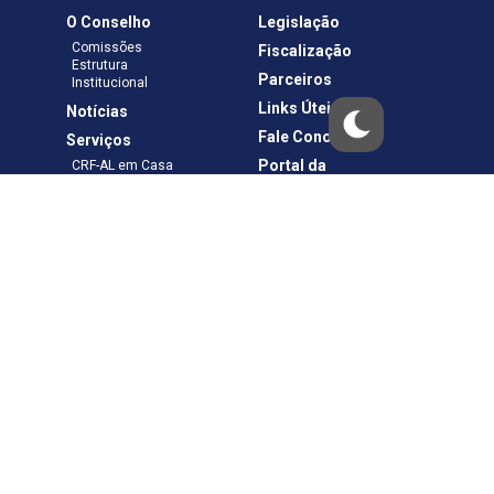
O Conselho
Legislação
Comissões
Fiscalização
Estrutura
Parceiros
Institucional
Links Úteis
Notícias
Fale Conosco
Serviços
Portal da
CRF-AL em Casa
Transparência
Boletos e Anuidades
Negociação
Requerimentos
Ouvidoria
Materiais de Cursos
Publicações
Eleições
Política de Privacidade
Termos de Uso
Copyright © – CRF-AL. Todos os direitos reservados.