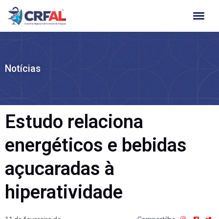
Ir
para
o
conteúdo
Notícias
Estudo relaciona
energéticos e bebidas
açucaradas à
hiperatividade