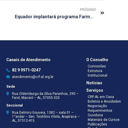
PRÓXIMO
Equador implantará programa Farmácia Popular
Canais de Atendimento
O Conselho
Comissões
82 9 9971-0247
Estrutura
Institucional
atendimento@crf-al.org.br
Notícias
Sede
Serviços
Rua Oldemburgo da Silva Paranhos, 290 –
CRF-AL em Casa
Farol, Maceió – AL, 57055-320
Boletos e Anuidades
Seccional
Negociação
Requerimentos
Rua Delmiro Gouveia, 1382 – sala 01 –
Ouvidoria
1°andar – Sen. Teotônio Vilela, Arapiraca –
Materiais de Cursos
AL, 57312-415
Publicações