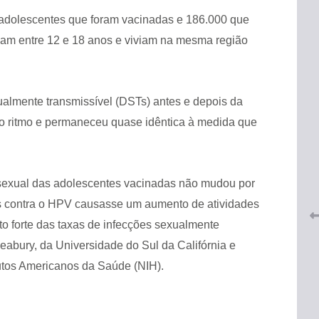
0 adolescentes que foram vacinadas e 186.000 que
ham entre 12 e 18 anos e viviam na mesma região
ualmente transmissível (DSTs) antes e depois da
o ritmo e permaneceu quase idêntica à medida que
 do
CRF-AL renova parceria com
lução
CRF-SP e garante continuidade
tos à
do acesso gratuito à Academia
Virtual de Farmácia
sexual das adolescentes vacinadas não mudou por
ens contra o HPV causasse um aumento de atividades
26 de maio de 2026
o forte das taxas de infecções sexualmente
Seabury, da Universidade do Sul da Califórnia e
itutos Americanos da Saúde (NIH).