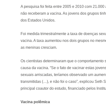
A pesquisa foi feita entre 2005 e 2010 com 21.00
não receberam a vacina. As jovens dos grupos tin
dos Estados Unidos.
Foi medida trimestralmente a taxa de doenças sex
vacina. A taxa aumentou nos dois grupos no mesm
CRF-AL reforça importância
as meninas cresciam.
farmacêutico em nova reso
da Anvisa sobre medicamen
base de Cannabis
Os cientistas determinaram que o comportamento 
causa da vacina. “Se o fato de vacinar estas jov
29 de janeiro de 2026
sexuais arriscadas, teríamos observado um aument
transmitidas (…), e não foi o caso”, explicou Seth 
principal coautor do estudo, financiado pelos Inst
Vacina polêmica