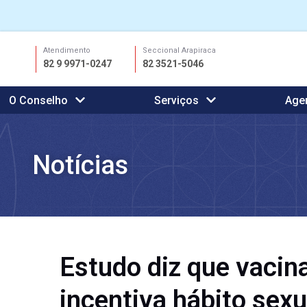
Ir
Atendimento
Seccional Arapiraca
para
82 9 9971-0247
82 3521-5046
o
conteúdo
O Conselho
Serviços
Age
Notícias
Estudo diz que vacin
incentiva hábito sexu