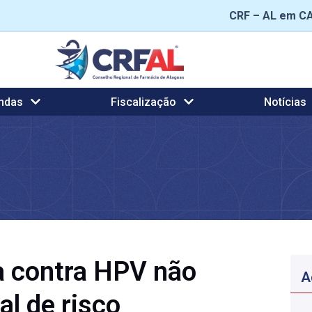
CRF – AL em C
ndas
Fiscalização
Notícias
a contra HPV não
A
al de risco