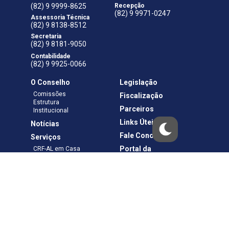
(82) 9 9999-8625
Recepção
(82) 9 9971-0247
Assessoria Técnica
(82) 9 8138-8512
Secretaria
(82) 9 8181-9050
Contabilidade
(82) 9 9925-0066
O Conselho
Legislação
Comissões
Fiscalização
Estrutura
Parceiros
Institucional
Links Úteis
Notícias
Fale Conosco
Serviços
Portal da
CRF-AL em Casa
Transparência
Boletos e Anuidades
Negociação
Requerimentos
Ouvidoria
Materiais de Cursos
Publicações
Eleições