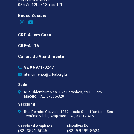
08h às 12h e 13h às 17h
Redes Sociais​
CRF-AL em Casa
CRF-AL TV
Canais de Atendimento
82 9 9971-0247
atendimento@crf-al.org.br
Sede
Rua Oldemburgo da Silva Paranhos, 290 – Farol,
Maceió – AL, 57055-320
Seccional
Rua Delmiro Gouveia, 1382 – sala 01 – 1°andar – Sen.
Teotônio Vilela, Arapiraca – AL, 57312-415
Seccional Arapiraca
Fiscalização
(82) 3521-5046
(82) 9 9999-8624