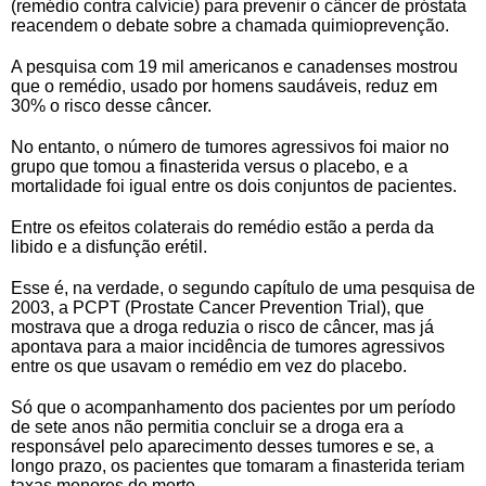
(remédio contra calvície) para prevenir o câncer de próstata
reacendem o debate sobre a chamada quimioprevenção.
A pesquisa com 19 mil americanos e canadenses mostrou
que o remédio, usado por homens saudáveis, reduz em
30% o risco desse câncer.
No entanto, o número de tumores agressivos foi maior no
grupo que tomou a finasterida versus o placebo, e a
mortalidade foi igual entre os dois conjuntos de pacientes.
Entre os efeitos colaterais do remédio estão a perda da
libido e a disfunção erétil.
Esse é, na verdade, o segundo capítulo de uma pesquisa de
2003, a PCPT (Prostate Cancer Prevention Trial), que
mostrava que a droga reduzia o risco de câncer, mas já
apontava para a maior incidência de tumores agressivos
entre os que usavam o remédio em vez do placebo.
Só que o acompanhamento dos pacientes por um período
de sete anos não permitia concluir se a droga era a
responsável pelo aparecimento desses tumores e se, a
longo prazo, os pacientes que tomaram a finasterida teriam
taxas menores de morte.