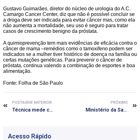
Gustavo Guimarães, diretor do núcleo de urologia do A.C.
Camargo Cancer Center, diz que não é possível concluir se
a droga deve ser indicada para evitar câncer mas, como ela
não aumenta a mortalidade, seu uso é seguro para tratar
casos de crescimento benigno da próstata.
A quimioprevenção tem mais evidências de eficácia contra o
câncer de mama –remédios como o tamoxifeno podem ser
indicados se a mulher tiver histórico de doença na família ou
certas mutações genéticas. Para prevenir o câncer de
próstata, continua valendo a combinação de esportes e boa
alimentação.
Fonte: Folha de São Paulo
POSTAGEM ANTERIOR
PRÓXIMO
Técnica mede consciência em pacientes com dano cerebral
Ministério da Saúde abre inscrições para segunda etapa do Mais Médicos
Acesso Rápido