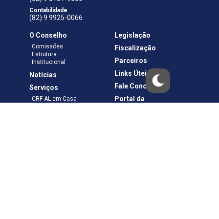
Contabilidade
(82) 9 9925-0066
O Conselho
Legislação
Comissões
Fiscalização
Estrutura
Parceiros
Institucional
Links Úteis
Notícias
Fale Conosco
Serviços
Portal da
CRF-AL em Casa
Transparência
Boletos e Anuidades
Negociação
Requerimentos
Ouvidoria
Materiais de Cursos
Publicações
Eleições
Política de Privacidade
Termos de Uso