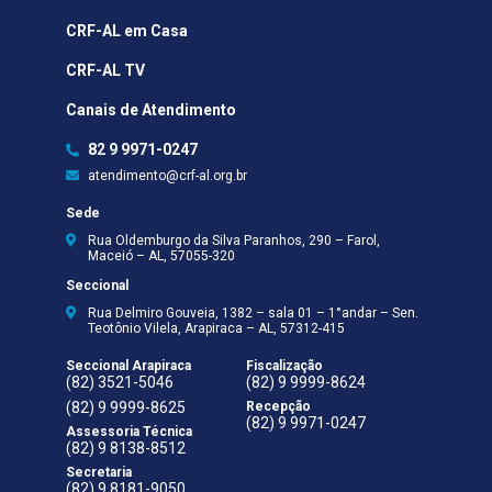
CRF-AL em Casa
CRF-AL TV
Canais de Atendimento
82 9 9971-0247
atendimento@crf-al.org.br
Sede
Rua Oldemburgo da Silva Paranhos, 290 – Farol,
Maceió – AL, 57055-320
Seccional
Rua Delmiro Gouveia, 1382 – sala 01 – 1°andar – Sen.
Teotônio Vilela, Arapiraca – AL, 57312-415
Seccional Arapiraca
Fiscalização
(82) 3521-5046
(82) 9 9999-8624
(82) 9 9999-8625
Recepção
(82) 9 9971-0247
Assessoria Técnica
(82) 9 8138-8512
Secretaria
(82) 9 8181-9050