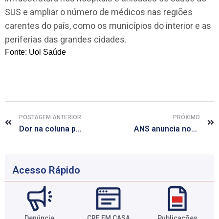
SUS e ampliar o número de médicos nas regiões
carentes do país, como os municípios do interior e as
periferias das grandes cidades.
Fonte: Uol Saúde
POSTAGEM ANTERIOR
PRÓXIMO
Dor na coluna pode ser causada por erros de postura; saiba como evitar
ANS anuncia nova suspensão de 212 planos de saúde de 21 operadoras
Acesso Rápido
Denúncia
CRF EM CASA
Publicações