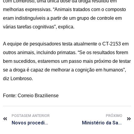
com Lombroso, uma única dose da droga resultou em
melhorias expressivas. “Animais tratados com o composto
eram indistinguíveis a partir de um grupo de controle em
várias tarefas cognitivas”, explica.
A equipe de pesquisadores testa atualmente o CT-2153 em
outros animais, incluindo primatas. “Se os resultados forem
bem sucedidos, estaremos um passo mais próximo de testar
se a droga é capaz de melhorar a cognição em humanos”,
diz Lombroso.
Fonte: Correio Braziliense
POSTAGEM ANTERIOR
PRÓXIMO
Novos procedimentos estéticos são oferecidos a mulheres de todas as idades
Ministério da Saúde lança campanha nacional de amamentação