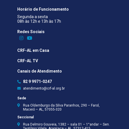
Horário de Funcionamento
Segunda a sexta
08h às 12h e 13h às 17h
Redes Sociais​
CRF-AL em Casa
CRF-AL TV
Canais de Atendimento
82 9 9971-0247
atendimento@crf-al.org.br
Sede
Rua Oldemburgo da Silva Paranhos, 290 – Farol,
Maceió – AL, 57055-320
Seccional
Rua Delmiro Gouveia, 1382 – sala 01 – 1°andar – Sen.
Teotônio Vilela, Arapiraca – AL, 57312-415