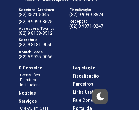
Seccional Arapiraca
Fiscalização
(82) 3521-5046
(82) 9 9999-8624
(82) 9 9999-8625
Recepção
(82) 9 9971-0247
Assessoria Técnica
(82) 9 8138-8512
Secretaria
(82) 9 8181-9050
Contabilidade
(82) 9 9925-0066
O Conselho
Legislação
Comissões
Fiscalização
Estrutura
Parceiros
Institucional
Links Úteis
Notícias
Fale Conosco
Serviços
Portal da
CRF-AL em Casa
Transparência
Boletos e Anuidades
Negociação
Requerimentos
Ouvidoria
Materiais de Cursos
Publicações