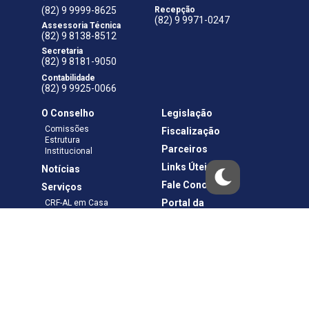
(82) 9 9999-8625
Recepção
(82) 9 9971-0247
Assessoria Técnica
(82) 9 8138-8512
Secretaria
(82) 9 8181-9050
Contabilidade
(82) 9 9925-0066
O Conselho
Legislação
Comissões
Fiscalização
Estrutura
Parceiros
Institucional
Links Úteis
Notícias
Fale Conosco
Serviços
Portal da
CRF-AL em Casa
Transparência
Boletos e Anuidades
Negociação
Requerimentos
Ouvidoria
Materiais de Cursos
Publicações
Eleições