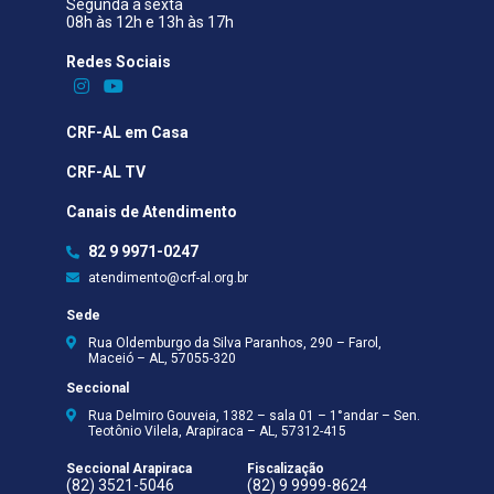
Segunda a sexta
08h às 12h e 13h às 17h
Redes Sociais​
CRF-AL em Casa
CRF-AL TV
Canais de Atendimento
82 9 9971-0247
atendimento@crf-al.org.br
Sede
Rua Oldemburgo da Silva Paranhos, 290 – Farol,
Maceió – AL, 57055-320
Seccional
Rua Delmiro Gouveia, 1382 – sala 01 – 1°andar – Sen.
Teotônio Vilela, Arapiraca – AL, 57312-415
Seccional Arapiraca
Fiscalização
(82) 3521-5046
(82) 9 9999-8624