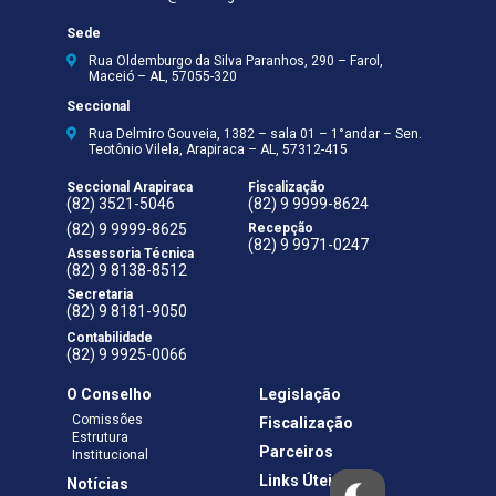
Sede
Rua Oldemburgo da Silva Paranhos, 290 – Farol,
Maceió – AL, 57055-320
Seccional
Rua Delmiro Gouveia, 1382 – sala 01 – 1°andar – Sen.
Teotônio Vilela, Arapiraca – AL, 57312-415
Seccional Arapiraca
Fiscalização
(82) 3521-5046
(82) 9 9999-8624
(82) 9 9999-8625
Recepção
(82) 9 9971-0247
Assessoria Técnica
(82) 9 8138-8512
Secretaria
(82) 9 8181-9050
Contabilidade
(82) 9 9925-0066
O Conselho
Legislação
Comissões
Fiscalização
Estrutura
Parceiros
Institucional
Links Úteis
Notícias