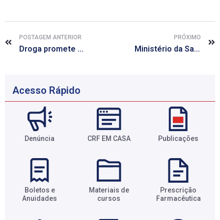
POSTAGEM ANTERIOR
PRÓXIMO
Droga promete a cura da hepatite C
Ministério da Saúde amplia cirurgia para mudança de sexo
Acesso Rápido
Denúncia
CRF EM CASA
Publicações
Boletos e
Materiais de
Prescrição
Anuidades​
cursos​
Farmacêutica​