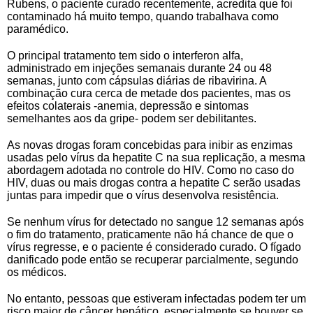
Rubens, o paciente curado recentemente, acredita que foi
contaminado há muito tempo, quando trabalhava como
paramédico.
O principal tratamento tem sido o interferon alfa,
administrado em injeções semanais durante 24 ou 48
semanas, junto com cápsulas diárias de ribavirina. A
combinação cura cerca de metade dos pacientes, mas os
efeitos colaterais -anemia, depressão e sintomas
semelhantes aos da gripe- podem ser debilitantes.
As novas drogas foram concebidas para inibir as enzimas
usadas pelo vírus da hepatite C na sua replicação, a mesma
abordagem adotada no controle do HIV. Como no caso do
HIV, duas ou mais drogas contra a hepatite C serão usadas
juntas para impedir que o vírus desenvolva resistência.
Se nenhum vírus for detectado no sangue 12 semanas após
o fim do tratamento, praticamente não há chance de que o
vírus regresse, e o paciente é considerado curado. O fígado
danificado pode então se recuperar parcialmente, segundo
os médicos.
No entanto, pessoas que estiveram infectadas podem ter um
risco maior de câncer hepático, especialmente se houver se