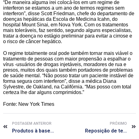
“De maneira alguma irei colocá-los em um regime de
interferon se estamos a um ano de termos regimes sem
interferon”, disse Scott Friedman, chefe do departamento de
doenças hepáticas da Escola de Medicina Icahn, do
hospital Mount Sinai, em Nova York. Com os tratamentos
mais toleráveis, faz sentido, segundo alguns especialistas,
tratar a doença no estágio preliminar para evitar a cirrose e
o risco de câncer hepático.
O regime totalmente oral pode também tornar mais viável o
tratamento de pessoas com maior propensão a espalhar o
vírus -usuários de drogas injetáveis, moradores de rua e
presos, muitos dos quais também portadores de problemas
de saúde mental. “Não posso tratar um paciente instável de
forma segura com interferon”, disse a médica Diana
Sylvestre, de Oakland, na Califórnia. “Mas posso com total
certeza lhe dar alguns comprimidos.”
Fonte: New York Times
POSTAGEM ANTERIOR
PRÓXIMO
Produtos à base de plantas nem sempre são o que prometem
Reposição de testosterona em forma de desodorante chega ao país