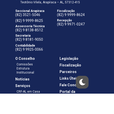
Teotônio Vilela, Arapiraca – AL, 57312-415
Seccional Arapiraca
Fiscalização
(82) 3521-5046
(82) 9 9999-8624
(82) 9 9999-8625
Recepção
(82) 9 9971-0247
Assessoria Técnica
(82) 9 8138-8512
Secretaria
(82) 9 8181-9050
Contabilidade
(82) 9 9925-0066
O Conselho
Legislação
Comissões
Fiscalização
Estrutura
Parceiros
Institucional
Links Úteis
Notícias
Fale Conosco
Serviços
Portal da
CRF-AL em Casa
Transparência
Boletos e Anuidades
Negociação
Requerimentos
Ouvidoria
Materiais de Cursos