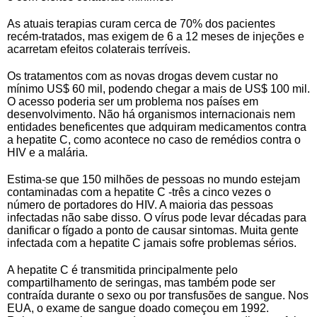
As atuais terapias curam cerca de 70% dos pacientes
recém-tratados, mas exigem de 6 a 12 meses de injeções e
acarretam efeitos colaterais terríveis.
Os tratamentos com as novas drogas devem custar no
mínimo US$ 60 mil, podendo chegar a mais de US$ 100 mil.
O acesso poderia ser um problema nos países em
desenvolvimento. Não há organismos internacionais nem
entidades beneficentes que adquiram medicamentos contra
a hepatite C, como acontece no caso de remédios contra o
HIV e a malária.
Estima-se que 150 milhões de pessoas no mundo estejam
contaminadas com a hepatite C -três a cinco vezes o
número de portadores do HIV. A maioria das pessoas
infectadas não sabe disso. O vírus pode levar décadas para
danificar o fígado a ponto de causar sintomas. Muita gente
infectada com a hepatite C jamais sofre problemas sérios.
A hepatite C é transmitida principalmente pelo
compartilhamento de seringas, mas também pode ser
contraída durante o sexo ou por transfusões de sangue. Nos
EUA, o exame de sangue doado começou em 1992.