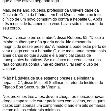
que a pele estava pegando fogo”.
Mas, neste ano, Rubens, professor da Universidade da
Costa do Golfo da Flórida, em Fort Myers, entrou no teste
clínico de um novo comprimido contra a hepatite C. Após
três meses de tratamento, o vírus havia sido eliminado do
seu corpo.
“Fiz aniversário em setembro”, disse Rubens, 63. “Disse à
minha mulher que não queria nada. Iria destoar da
magnitude desse presente.” A medicina pode estar perto de
virar o jogo contra a hepatite C, que mata anualmente mais
americanos do que a Aids e é a principal causa de
transplantes hepáticos. Se o esforço der certo, será uma
rara conquista contra uma epidemia viral sem o uso de
vacinas.
“Não há dúvida de que estamos prestes a eliminar a
hepatite C”, disse Mitchell Shiffman, diretor do Instituto do
Fígado Bon Secours, da Virgínia.
Nos próximos três anos, devem chegar ao mercado novas
drogas capazes de curar pacientes com o vírus, em alguns
casos com apenas um comprimido diário em oito semanas,
e com efeitos colaterais mínimos.