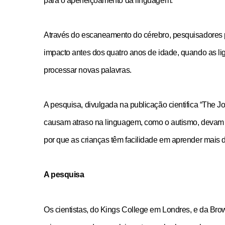
para o aperfeiçoamento da linguagem.
Através do escaneamento do cérebro, pesquisadores p
impacto antes dos quatro anos de idade, quando as l
processar novas palavras.
CRF-AL reforça importância
farmacêutico em nova reso
A pesquisa, divulgada na publicação cientifica “The J
da Anvisa sobre medicamen
causam atraso na linguagem, como o autismo, devam 
base de Cannabis
por que as crianças têm facilidade em aprender mais 
29 de janeiro de 2026
A pesquisa
Os cientistas, do Kings College em Londres, e da Br