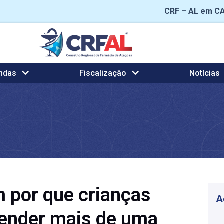
CRF – AL em C
ndas
Fiscalização
Notícias
 por que crianças
A
render mais de uma