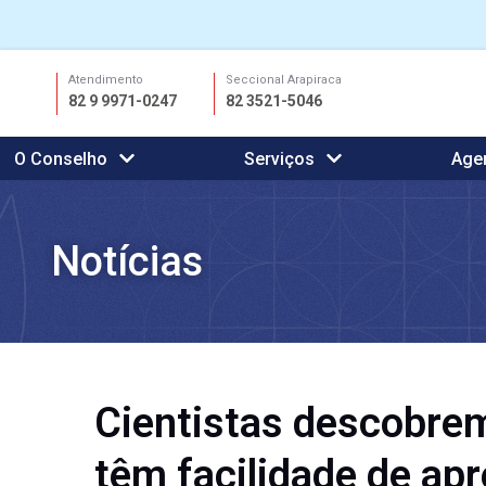
Ir
Atendimento
Seccional Arapiraca
para
82 9 9971-0247
82 3521-5046
o
conteúdo
O Conselho
Serviços
Age
Notícias
Cientistas descobrem
têm facilidade de ap