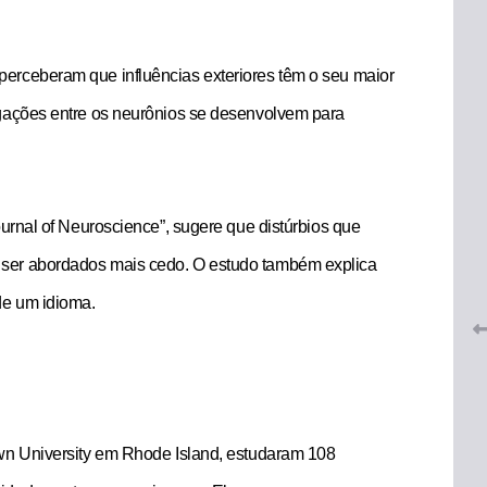
erceberam que influências exteriores têm o seu maior
igações entre os neurônios se desenvolvem para
 do
CRF-AL renova parceria com
lução
ournal of Neuroscience”, sugere que distúrbios que
CRF-SP e garante continuidade
tos à
do acesso gratuito à Academia
ser abordados mais cedo. O estudo também explica
Virtual de Farmácia
de um idioma.
26 de maio de 2026
own University em Rhode Island, estudaram 108