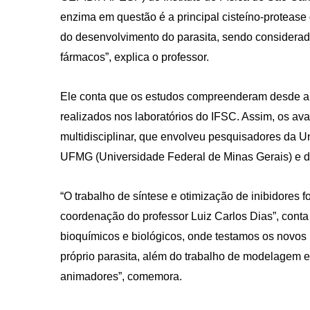
enzima em questão é a principal cisteíno-protease 
do desenvolvimento do parasita, sendo considerad
fármacos”, explica o professor.
Ele conta que os estudos compreenderam desde a i
realizados nos laboratórios do IFSC. Assim, os av
CRF-AL reforça importância
multidisciplinar, que envolveu pesquisadores da 
farmacêutico em nova reso
da Anvisa sobre medicamen
UFMG (Universidade Federal de Minas Gerais) e 
base de Cannabis
“O trabalho de síntese e otimização de inibidores 
29 de janeiro de 2026
coordenação do professor Luiz Carlos Dias”, conta
bioquímicos e biológicos, onde testamos os novos 
próprio parasita, além do trabalho de modelagem e
animadores”, comemora.