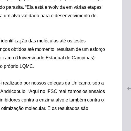
do parasita. “Ela está envolvida em várias etapas
a um alvo validado para o desenvolvimento de
dentificação das moléculas até os testes
anços obtidos até momento, resultam de um esforço
 do
CRF-AL renova parceria com
Unicamp (Universidade Estadual de Campinas),
lução
CRF-SP e garante continuidade
tos à
do próprio LQMC.
do acesso gratuito à Academia
Virtual de Farmácia
foi realizado por nossos colegas da Unicamp, sob a
26 de maio de 2026
 Andricopulo. “Aqui no IFSC realizamos os ensaios
inibidores contra a enzima alvo e também contra o
 otimização molecular. E os resultados são