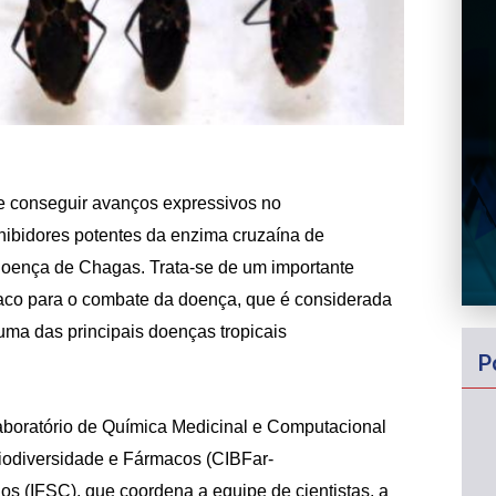
e conseguir avanços expressivos no
nibidores potentes da enzima cruzaína de
doença de Chagas. Trata-se de um importante
aco para o combate da doença, que é considerada
a das principais doenças tropicais
P
aboratório de Química Medicinal e Computacional
iodiversidade e Fármacos (CIBFar-
s (IFSC), que coordena a equipe de cientistas, a