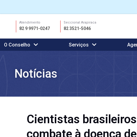
Ir
Atendimento
Seccional Arapiraca
para
82 9 9971-0247
82 3521-5046
o
conteúdo
O Conselho
Serviços
Age
Notícias
Cientistas brasileir
combate à doença d