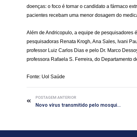
doenças: o foco é tornar o candidato a fármaco ext
pacientes recebam uma menor dosagem do medica
Além de Andricopulo, a equipe de pesquisadores é
pesquisadoras Renata Krogh, Ana Sales, Ivani Pau
professor Luiz Carlos Dias e pelo Dr. Marco Dessoy
professora Rafaela S. Ferreira, do Departamento 
Fonte: Uol Saúde
POSTAGEM ANTERIOR
Novo vírus transmitido pelo mosquito da dengue pode chegar ao país em breve