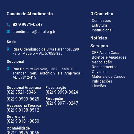
Canais de Atendimento
O Conselho
Comissões
82 9 9971-0247
Estrutura
Institucional
atendimento@crf-al.org.br
Notícias
Sede
Serviços
Rua Oldemburgo da Silva Paranhos, 290 –
CRF-AL em Casa
Farol, Maceió – AL, 57055-320
Boletos e Anuidades
Seccional
Negociação
Requerimentos
Rua Delmiro Gouveia, 1382 – sala 01 –
Ouvidoria
1°andar – Sen. Teotônio Vilela, Arapiraca –
Materiais de Cursos
AL, 57312-415
Publicações
Eleições
Seccional Arapiraca
Fiscalização
(82) 3521-5046
(82) 9 9999-8624
(82) 9 9999-8625
Recepção
(82) 9 9971-0247
Assessoria Técnica
(82) 9 8138-8512
Secretaria
(82) 9 8181-9050
Contabilidade
(82) 9 9925-0066