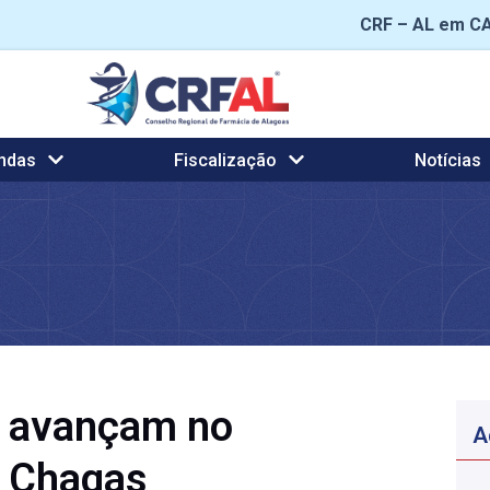
CRF – AL em C
ndas
Fiscalização
Notícias
os avançam no
A
e Chagas