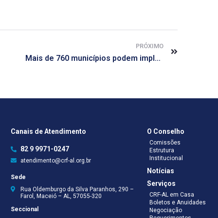
PRÓXIMO
Mais de 760 municípios podem implantar Centros de Atendimento para Covid-19
Canais de Atendimento
O Conselho
Comissões
82 9 9971-0247
Estrutura
Institucional
atendimento@crf-al.org.br
Notícias
Sede
Serviços
Rua Oldemburgo da Silva Paranhos, 290 –
CRF-AL em Casa
Farol, Maceió – AL, 57055-320
Boletos e Anuidades
Seccional
Negociação