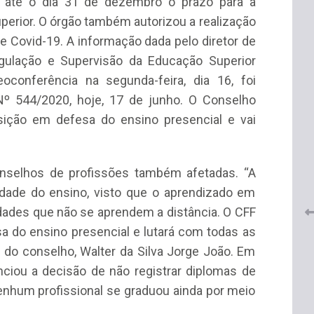
u até o dia 31 de dezembro o prazo para a
uperior. O órgão também autorizou a realização
e Covid-19. A informação dada pelo diretor de
Regulação e Supervisão da Educação Superior
conferência na segunda-feira, dia 16, foi
º 544/2020, hoje, 17 de junho. O Conselho
ição em defesa do ensino presencial e vai
 do
CRF-AL renova parceria com
lução
CRF-SP e garante continuidade
tos à
do acesso gratuito à Academia
onselhos de profissões também afetadas. “A
Virtual de Farmácia
lidade do ensino, visto que o aprendizado em
26 de maio de 2026
ades que não se aprendem a distância. O CFF
 do ensino presencial e lutará com todas as
 do conselho, Walter da Silva Jorge João. Em
nciou a decisão de não registrar diplomas de
nenhum profissional se graduou ainda por meio