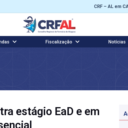
CRF – AL em C
ndas
Fiscalização
Notícias
ntra estágio EaD e em
A
sencial