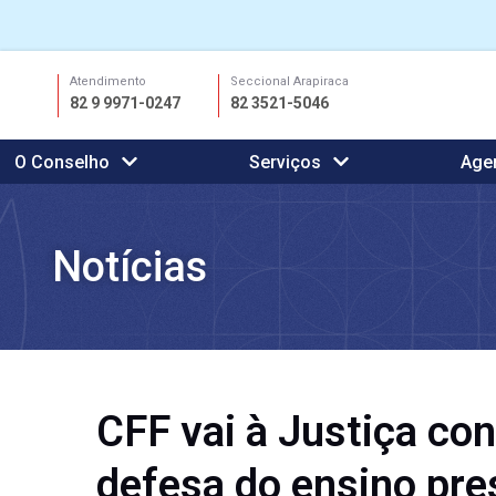
Ir
Atendimento
Seccional Arapiraca
para
82 9 9971-0247
82 3521-5046
o
conteúdo
O Conselho
Serviços
Age
Notícias
CFF vai à Justiça co
defesa do ensino pre