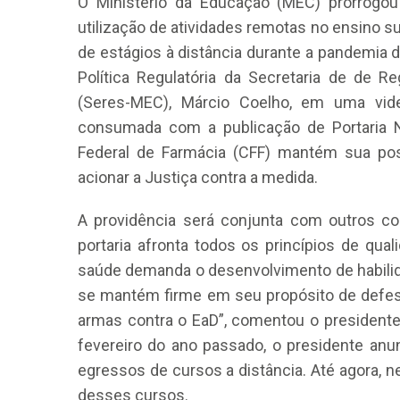
O Ministério da Educação (MEC) prorrogo
utilização de atividades remotas no ensino s
de estágios à distância durante a pandemia d
Política Regulatória da Secretaria de de 
(Seres-MEC), Márcio Coelho, em uma video
consumada com a publicação de Portaria N
Federal de Farmácia (CFF) mantém sua pos
CRF-AL reforça importância
acionar a Justiça contra a medida.
farmacêutico em nova reso
da Anvisa sobre medicamen
A providência será conjunta com outros c
base de Cannabis
portaria afronta todos os princípios de qua
29 de janeiro de 2026
saúde demanda o desenvolvimento de habilid
se mantém firme em seu propósito de defesa
armas contra o EaD”, comentou o presidente
fevereiro do ano passado, o presidente anu
egressos de cursos a distância. Até agora, 
desses cursos.