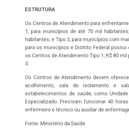
ESTRUTURA
Os Centros de Atendimento para enfrentamen
1, para municípios de até 70 mil habitantes
habitantes; e Tipo 3, para municípios com mai
para os municípios e Distrito Federal possui
CRF-AL reforça importância
os Centros de Atendimento Tipo 1; R$ 80 mil p
farmacêutico em nova reso
3.
da Anvisa sobre medicamen
base de Cannabis
Os Centros de Atendimento devem oferecer 
29 de janeiro de 2026
acolhimento, sala de isolamento e sa
estabelecimentos de saúde, como Unidade d
Especializado. Precisam funcionar 40 hor
enfermeiro e técnico ou auxiliar de enferma
Fonte: Ministério da Saúde