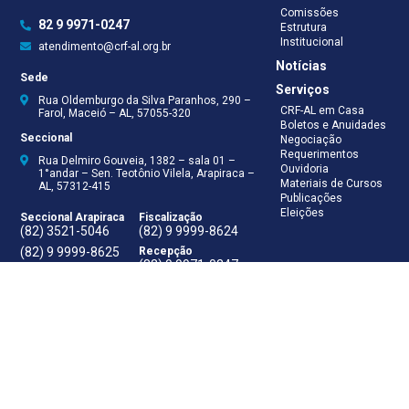
Comissões
82 9 9971-0247
Estrutura
Institucional
atendimento@crf-al.org.br
Notícias
Sede
Serviços
Rua Oldemburgo da Silva Paranhos, 290 –
CRF-AL em Casa
Farol, Maceió – AL, 57055-320
Boletos e Anuidades
Seccional
Negociação
Requerimentos
Rua Delmiro Gouveia, 1382 – sala 01 –
Ouvidoria
1°andar – Sen. Teotônio Vilela, Arapiraca –
Materiais de Cursos
AL, 57312-415
Publicações
Eleições
Seccional Arapiraca
Fiscalização
(82) 3521-5046
(82) 9 9999-8624
(82) 9 9999-8625
Recepção
(82) 9 9971-0247
Assessoria Técnica
(82) 9 8138-8512
Secretaria
(82) 9 8181-9050
Contabilidade
(82) 9 9925-0066