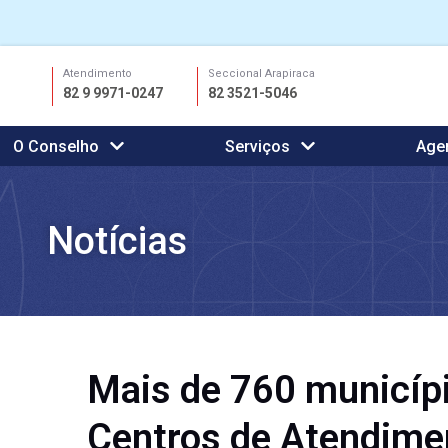
Ir
Atendimento
Seccional Arapiraca
para
82 9 9971-0247
82 3521-5046
o
conteúdo
O Conselho
Serviços
Age
Notícias
Mais de 760 municíp
Centros de Atendime