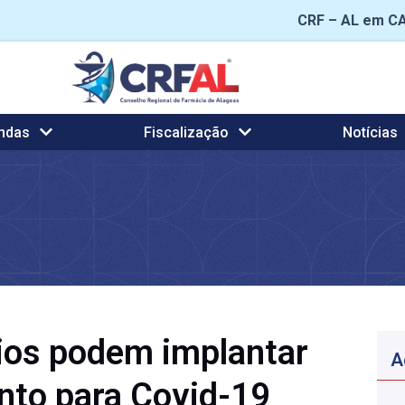
CRF – AL em C
ndas
Fiscalização
Notícias
ios podem implantar
A
nto para Covid-19