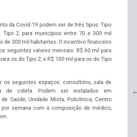
to da Covid-19 podem ser de três tipos: Tipo
; Tipo 2, para municípios entre 70 e 300 mil
s de 300 mil habitantes. O incentivo financeiro
 os seguintes valores mensais: R$ 60 mil para
 do
ara os do Tipo 2; e R$ 100 mil para os do Tipo
CRF-AL renova parceria com
lução
CRF-SP e garante continuidade
tos à
do acesso gratuito à Academia
Virtual de Farmácia
os seguintes espaços: consultório, sala de
la de coleta. Podem ser instalados em
26 de maio de 2026
e Saúde, Unidade Mista, Policlínica, Centro
as por semana com a composição de médico,
gem.