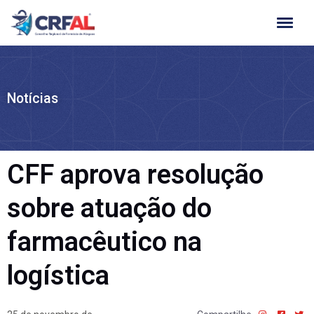
Ir
para
o
conteúdo
Notícias
CFF aprova resolução
sobre atuação do
farmacêutico na
logística