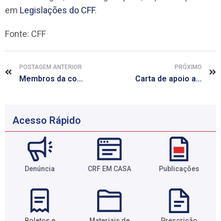
em
Legislações do CFF
.
Fonte: CFF
POSTAGEM ANTERIOR
PRÓXIMO
Membros da comissão de ensino apresentam CRF Acadêmico em Congresso
Carta de apoio aos profissionais do NASF
Acesso Rápido
Denúncia
CRF EM CASA
Publicações
Boletos e
Materiais de
Prescrição