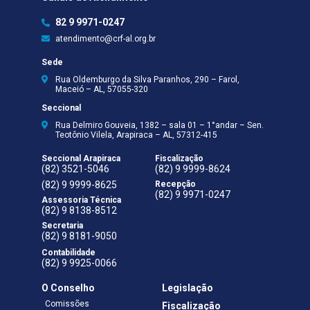
82 9 9971-0247
atendimento@crf-al.org.br
Sede
Rua Oldemburgo da Silva Paranhos, 290 – Farol,
Maceió – AL, 57055-320
Seccional
Rua Delmiro Gouveia, 1382 – sala 01 – 1°andar – Sen.
Teotônio Vilela, Arapiraca – AL, 57312-415
Seccional Arapiraca
Fiscalização
(82) 3521-5046
(82) 9 9999-8624
(82) 9 9999-8625
Recepção
(82) 9 9971-0247
Assessoria Técnica
(82) 9 8138-8512
Secretaria
(82) 9 8181-9050
Contabilidade
(82) 9 9925-0066
O Conselho
Legislação
Comissões
Fiscalização