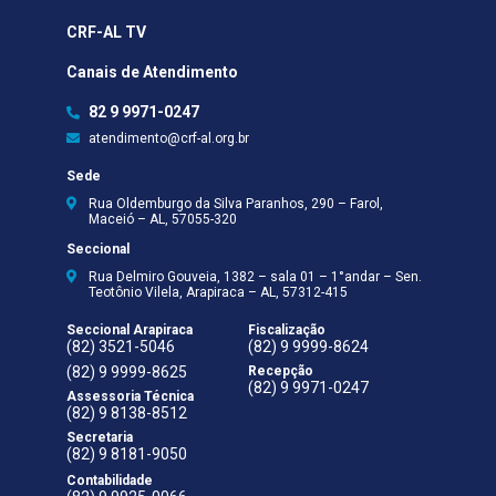
CRF-AL TV
Canais de Atendimento
82 9 9971-0247
atendimento@crf-al.org.br
Sede
Rua Oldemburgo da Silva Paranhos, 290 – Farol,
Maceió – AL, 57055-320
Seccional
Rua Delmiro Gouveia, 1382 – sala 01 – 1°andar – Sen.
Teotônio Vilela, Arapiraca – AL, 57312-415
Seccional Arapiraca
Fiscalização
(82) 3521-5046
(82) 9 9999-8624
(82) 9 9999-8625
Recepção
(82) 9 9971-0247
Assessoria Técnica
(82) 9 8138-8512
Secretaria
(82) 9 8181-9050
Contabilidade