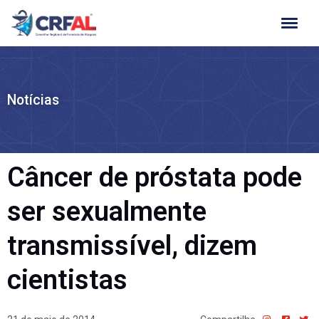
Ir
para
o
conteúdo
Notícias
Câncer de próstata pode
ser sexualmente
transmissível, dizem
cientistas