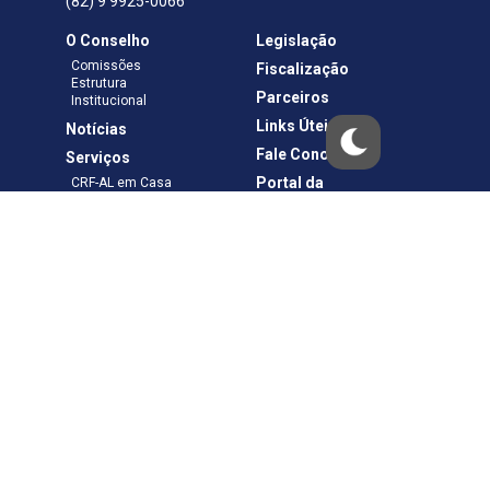
(82) 9 9925-0066
O Conselho
Legislação
Comissões
Fiscalização
Estrutura
Parceiros
Institucional
Links Úteis
Notícias
Fale Conosco
Serviços
Portal da
CRF-AL em Casa
Transparência
Boletos e Anuidades
Negociação
Requerimentos
Ouvidoria
Materiais de Cursos
Publicações
Eleições
Política de Privacidade
Termos de Uso