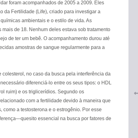
vidar foram acompanhados de 2005 a 2009. Eles
da Fertilidade (Life), criado para investigar a
 químicas ambientais e o estilo de vida. As
ns mais de 18. Nenhum deles estava sob tratamento
sejo de ter um bebê. O acompanhamento durou até
rnecidas amostras de sangue regularmente para a
 do
CRF-AL renova parceria com
lução
CRF-SP e garante continuidade
tos à
do acesso gratuito à Academia
colesterol, no caso da busca pela interferência da
Virtual de Farmácia
 necessário diferenciá-lo entre os seus tipos: o HDL
26 de maio de 2026
l ruim) e os triglicerídios. Segundo os
relacionado com a fertilidade devido à maneira que
s, como a testosterona e o estrogênio. Por esse
iferença—quesito essencial na busca por fatores de