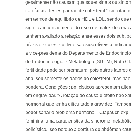
geralmente não causam quaisquer sinais ou sint
cardíacas. Testes-padrão de colesterol”” solicita
em termos de equilíbrio de HDL e LDL, sendo que
significam um aumento do risco de males do cora
tenham avaliado a relação entre esses dois subtipo
níveis de colesterol livre são suscetíveis a indic
a vice-presidente do Departamento de Endocrinolo
de Endocrinologia e Metabologia (SBEM), Ruth Clap
fertilidade pode ser prematura, pois outros fatore
analisou somente os dados do colesterol, mas não f
pondera. Condições ; policísticos apresentam altera
em engravidar. “A relação de causa e efeito não xa
hormonal que tenha dificultado a gravidez. Também 
poder sanar o problema hormonal.” Clapauch expl
feminina, uma característica da síndrome metabóli
policístico. Isso porque a gordura do abdômen caus