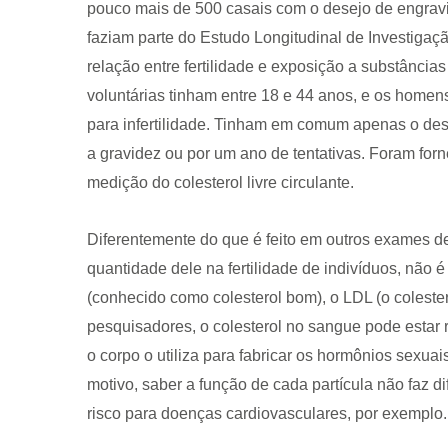
pouco mais de 500 casais com o desejo de engra
faziam parte do Estudo Longitudinal de Investigação 
relação entre fertilidade e exposição a substâncias
voluntárias tinham entre 18 e 44 anos, e os home
para infertilidade. Tinham em comum apenas o de
a gravidez ou por um ano de tentativas. Foram fo
medição do colesterol livre circulante.
CRF-AL reforça importância
farmacêutico em nova reso
da Anvisa sobre medicamen
Diferentemente do que é feito em outros exames de 
base de Cannabis
quantidade dele na fertilidade de indivíduos, não é
29 de janeiro de 2026
(conhecido como colesterol bom), o LDL (o colestero
pesquisadores, o colesterol no sangue pode estar 
o corpo o utiliza para fabricar os hormônios sexuai
motivo, saber a função de cada partícula não faz d
risco para doenças cardiovasculares, por exemplo.