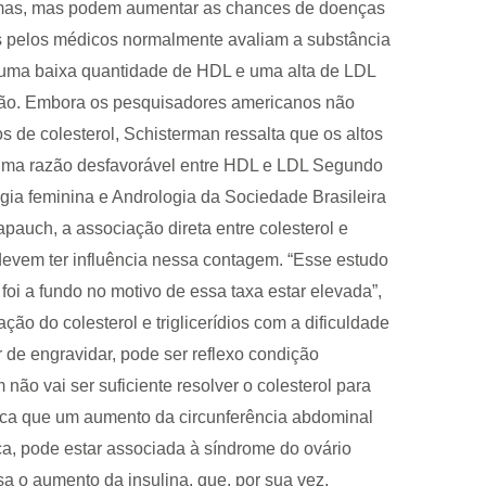
omas, mas podem aumentar as chances de doenças
dos pelos médicos normalmente avaliam a substância
 uma baixa quantidade de HDL e uma alta de LDL
ção. Embora os pesquisadores americanos não
s de colesterol, Schisterman ressalta que os altos
ar uma razão desfavorável entre HDL e LDL Segundo
gia feminina e Andrologia da Sociedade Brasileira
auch, a associação direta entre colesterol e
s devem ter influência nessa contagem. “Esse estudo
oi a fundo no motivo de essa taxa estar elevada”,
ção do colesterol e triglicerídios com a dificuldade
r de engravidar, pode ser reflexo condição
não vai ser suficiente resolver o colesterol para
ica que um aumento da circunferência abdominal
ca, pode estar associada à síndrome do ovário
a o aumento da insulina, que, por sua vez,