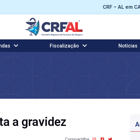
CRF – AL em C
ndas
Fiscalização
Notícias
lta a gravidez
A
Compartilhe