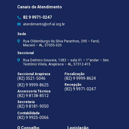
Canais de Atendimento
82 9 9971-0247
atendimento@crf-al.org.br
Sede
Rua Oldemburgo da Silva Paranhos, 290 – Farol,
Maceió – AL, 57055-320
Seccional
Rua Delmiro Gouveia, 1382 – sala 01 – 1°andar – Sen.
Teotônio Vilela, Arapiraca – AL, 57312-415
Seccional Arapiraca
Fiscalização
(82) 3521-5046
(82) 9 9999-8624
(82) 9 9999-8625
Recepção
(82) 9 9971-0247
Assessoria Técnica
(82) 9 8138-8512
Secretaria
(82) 9 8181-9050
Contabilidade
(82) 9 9925-0066
O Conselho
Legislação