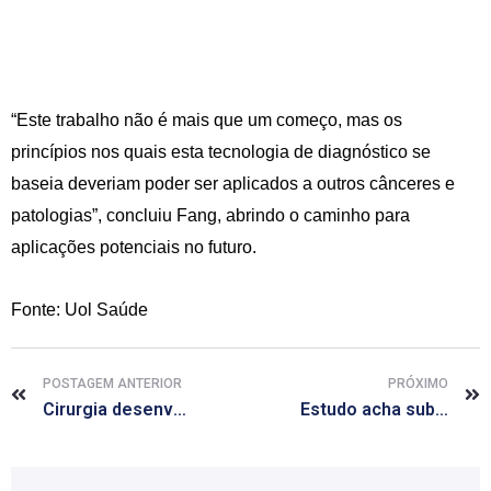
“Este trabalho não é mais que um começo, mas os
princípios nos quais esta tecnologia de diagnóstico se
baseia deveriam poder ser aplicados a outros cânceres e
patologias”, concluiu Fang, abrindo o caminho para
aplicações potenciais no futuro.
Fonte: Uol Saúde
POSTAGEM ANTERIOR
PRÓXIMO
Cirurgia desenvolvida em SP devolve ereção a homens que operaram a próstata
Estudo acha substância protetora contra alzheimer