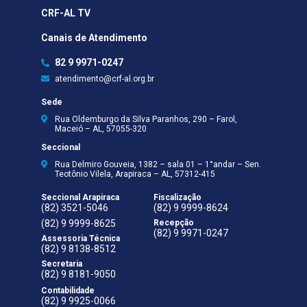
CRF-AL TV
Canais de Atendimento
82 9 9971-0247
atendimento@crf-al.org.br
Sede
Rua Oldemburgo da Silva Paranhos, 290 – Farol,
Maceió – AL, 57055-320
Seccional
Rua Delmiro Gouveia, 1382 – sala 01 – 1°andar – Sen.
Teotônio Vilela, Arapiraca – AL, 57312-415
Seccional Arapiraca
Fiscalização
(82) 3521-5046
(82) 9 9999-8624
(82) 9 9999-8625
Recepção
(82) 9 9971-0247
Assessoria Técnica
(82) 9 8138-8512
Secretaria
(82) 9 8181-9050
Contabilidade
(82) 9 9925-0066