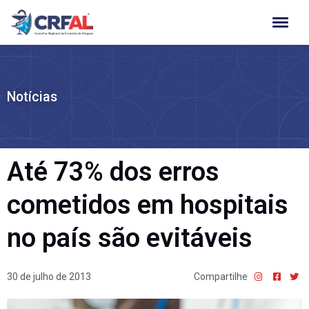
Ir
para
o
conteúdo
Notícias
Até 73% dos erros
cometidos em hospitais
no país são evitáveis
30 de julho de 2013
Compartilhe