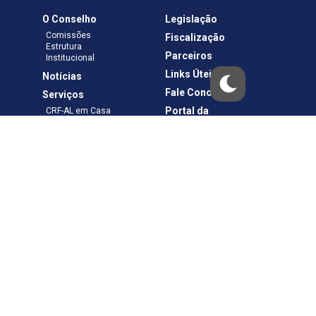
O Conselho
Legislação
Comissões
Fiscalização
Estrutura
Parceiros
Institucional
Links Úteis
Notícias
Fale Conosco
Serviços
Portal da
CRF-AL em Casa
Transparência
Boletos e Anuidades
Negociação
Requerimentos
Ouvidoria
Materiais de Cursos
Publicações
Eleições
Política de Privacidade
Termos de Uso
Copyright © – CRF-AL. Todos os direitos reservados.