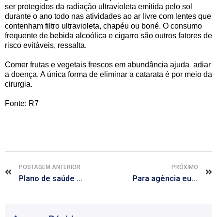
ser protegidos da radiação ultravioleta emitida pelo sol
durante o ano todo nas atividades ao ar livre com lentes que
contenham filtro ultravioleta, chapéu ou boné. O consumo
frequente de bebida alcoólica e cigarro são outros fatores de
risco evitáveis, ressalta.
Comer frutas e vegetais frescos em abundância ajuda adiar
a doença. A única forma de eliminar a catarata é por meio da
cirurgia.
Fonte: R7
POSTAGEM ANTERIOR
PRÓXIMO
Plano de saúde poderá subir até 9,04%
Para agência europeia, novos remédios contra diabetes não aumentam risco ao pâncreas