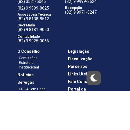
(82) 3521-5046
(82) 9 9999-8624
(82) 9 9999-8625
Recepção
(82) 9 9971-0247
Assessoria Técnica
(82) 9 8138-8512
Secretaria
(82) 9 8181-9050
Contabilidade
(82) 9 9925-0066
O Conselho
Legislação
Comissões
Fiscalização
Estrutura
Parceiros
Institucional
Links Úteis
Notícias
Fale Conosco
Serviços
Portal da
CRF-AL em Casa
Transparência
Boletos e Anuidades
Negociação
Requerimentos
Ouvidoria
Materiais de Cursos
Publicações
Eleições