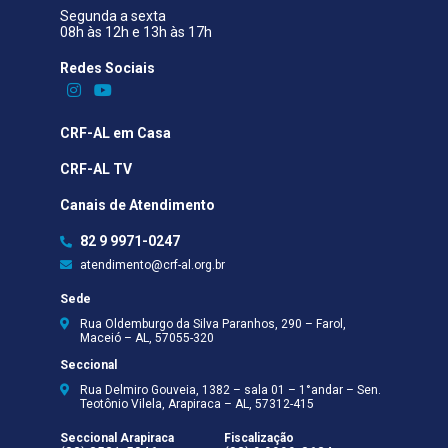
Segunda a sexta
08h às 12h e 13h às 17h
Redes Sociais​
CRF-AL em Casa
CRF-AL TV
Canais de Atendimento
82 9 9971-0247
atendimento@crf-al.org.br
Sede
Rua Oldemburgo da Silva Paranhos, 290 – Farol,
Maceió – AL, 57055-320
Seccional
Rua Delmiro Gouveia, 1382 – sala 01 – 1°andar – Sen.
Teotônio Vilela, Arapiraca – AL, 57312-415
Seccional Arapiraca
Fiscalização