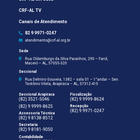
CRF-AL TV
Canais de Atendimento
82 9 9971-0247
atendimento@crf-al.org.br
Sede
Rua Oldemburgo da Silva Paranhos, 290 – Farol,
Maceió – AL, 57055-320
Seccional
Rua Delmiro Gouveia, 1382 – sala 01 – 1°andar – Sen.
Teotônio Vilela, Arapiraca – AL, 57312-415
Seccional Arapiraca
Fiscalização
(82) 3521-5046
(82) 9 9999-8624
(82) 9 9999-8625
Recepção
(82) 9 9971-0247
Assessoria Técnica
(82) 9 8138-8512
Secretaria
(82) 9 8181-9050
Contabilidade