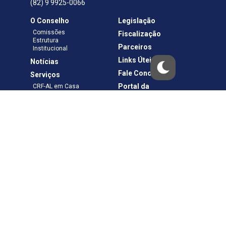
(82) 9 9925-0066
O Conselho
Legislação
Comissões
Fiscalização
Estrutura
Parceiros
Institucional
Links Úteis
Notícias
Fale Conosco
Serviços
Portal da
CRF-AL em Casa
Transparência
Boletos e Anuidades
Negociação
Requerimentos
Ouvidoria
Materiais de Cursos
Publicações
Eleições
Política de Privacidade
Termos de Uso