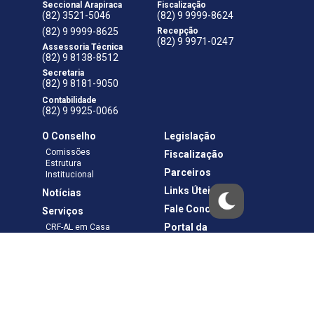
Seccional Arapiraca
Fiscalização
(82) 3521-5046
(82) 9 9999-8624
(82) 9 9999-8625
Recepção
(82) 9 9971-0247
Assessoria Técnica
(82) 9 8138-8512
Secretaria
(82) 9 8181-9050
Contabilidade
(82) 9 9925-0066
O Conselho
Legislação
Comissões
Fiscalização
Estrutura
Parceiros
Institucional
Links Úteis
Notícias
Fale Conosco
Serviços
Portal da
CRF-AL em Casa
Transparência
Boletos e Anuidades
Negociação
Requerimentos
Ouvidoria
Materiais de Cursos
Publicações
Eleições