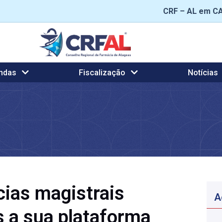
CRF – AL em C
ndas
Fiscalização
Notícias
cias magistrais
A
s a sua plataforma