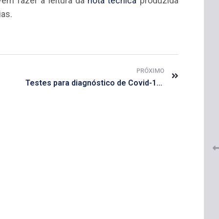
em fazer a leitura da
nota técnica
produzida
ias.
PRÓXIMO
Testes para diagnóstico de Covid-19 não atestam proteção vacinal
 do
CRF-AL renova parceria com
lução
CRF-SP e garante continuidade
tos à
do acesso gratuito à Academia
Virtual de Farmácia
26 de maio de 2026