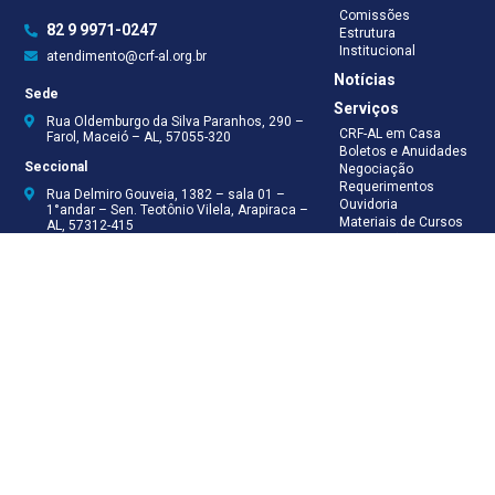
Comissões
82 9 9971-0247
Estrutura
Institucional
atendimento@crf-al.org.br
Notícias
Sede
Serviços
Rua Oldemburgo da Silva Paranhos, 290 –
CRF-AL em Casa
Farol, Maceió – AL, 57055-320
Boletos e Anuidades
Seccional
Negociação
Requerimentos
Rua Delmiro Gouveia, 1382 – sala 01 –
Ouvidoria
1°andar – Sen. Teotônio Vilela, Arapiraca –
Materiais de Cursos
AL, 57312-415
Publicações
Eleições
Seccional Arapiraca
Fiscalização
(82) 3521-5046
(82) 9 9999-8624
(82) 9 9999-8625
Recepção
(82) 9 9971-0247
Assessoria Técnica
(82) 9 8138-8512
Secretaria
(82) 9 8181-9050
Contabilidade
(82) 9 9925-0066