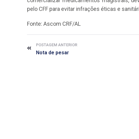
comercializar medicamentos magistrais, dev
pelo CFF para evitar infrações éticas e sanitár
Fonte: Ascom CRF/AL
POSTAGEM ANTERIOR
Nota de pesar
CRF-AL reforça importância
farmacêutico em nova reso
da Anvisa sobre medicamen
base de Cannabis
29 de janeiro de 2026