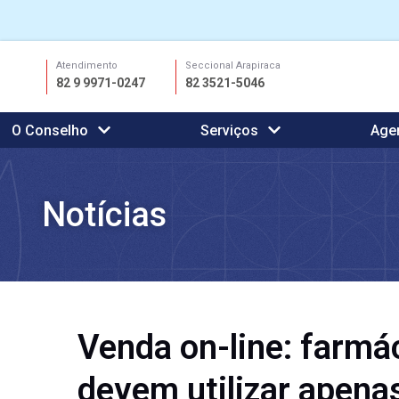
Ir
Atendimento
Seccional Arapiraca
para
82 9 9971-0247
82 3521-5046
o
conteúdo
O Conselho
Serviços
Age
Notícias
Venda on-line: farmá
devem utilizar apena