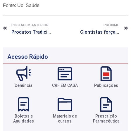
Fonte: Uol Saúde
POSTAGEM ANTERIOR
PRÓXIMO
Produtos Tradicionais Fitoterápicos já podem ser notificados pelo sistema da Anvisa
Cientistas forçam vírus HIV a se expor às defesas do organismo
Acesso Rápido
Denúncia
CRF EM CASA
Publicações
Boletos e
Materiais de
Prescrição
Anuidades​
cursos​
Farmacêutica​