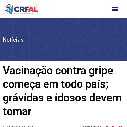
Ir
para
o
conteúdo
Notícias
Vacinação contra gripe
começa em todo país;
grávidas e idosos devem
tomar