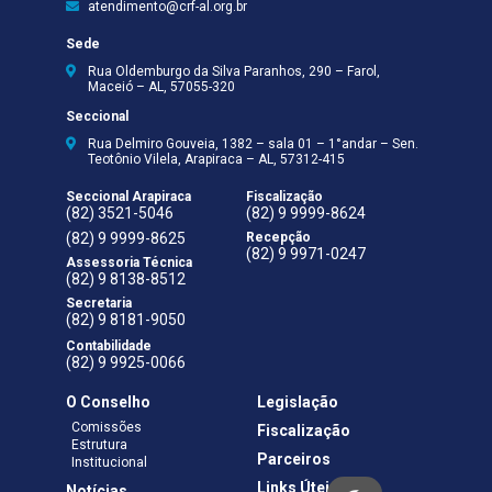
atendimento@crf-al.org.br
Sede
Rua Oldemburgo da Silva Paranhos, 290 – Farol,
Maceió – AL, 57055-320
Seccional
Rua Delmiro Gouveia, 1382 – sala 01 – 1°andar – Sen.
Teotônio Vilela, Arapiraca – AL, 57312-415
Seccional Arapiraca
Fiscalização
(82) 3521-5046
(82) 9 9999-8624
(82) 9 9999-8625
Recepção
(82) 9 9971-0247
Assessoria Técnica
(82) 9 8138-8512
Secretaria
(82) 9 8181-9050
Contabilidade
(82) 9 9925-0066
O Conselho
Legislação
Comissões
Fiscalização
Estrutura
Parceiros
Institucional
Links Úteis
Notícias