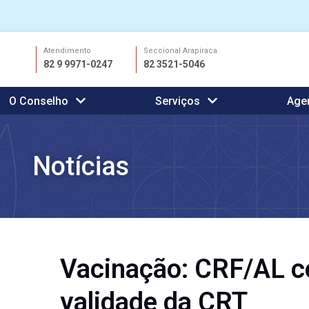
Ir
Atendimento
Seccional Arapiraca
para
82 9 9971-0247
82 3521-5046
o
conteúdo
O Conselho
Serviços
Age
Notícias
Vacinação: CRF/AL 
validade da CRT