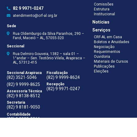
Comissões
82 9 9971-0247
Estrutura
Institucional
atendimento@crf-al.org.br
Notícias
Sede
Serviços
Rua Oldemburgo da Silva Paranhos, 290 –
CRF-AL em Casa
Farol, Maceió – AL, 57055-320
Boletos e Anuidades
Seccional
Negociação
Requerimentos
Rua Delmiro Gouveia, 1382 – sala 01 –
Ouvidoria
1°andar – Sen. Teotônio Vilela, Arapiraca –
Materiais de Cursos
AL, 57312-415
Publicações
Eleições
Seccional Arapiraca
Fiscalização
(82) 3521-5046
(82) 9 9999-8624
(82) 9 9999-8625
Recepção
(82) 9 9971-0247
Assessoria Técnica
(82) 9 8138-8512
Secretaria
(82) 9 8181-9050
Contabilidade
(82) 9 9925-0066