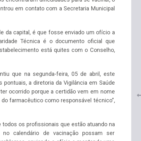
ntrou em contato com a Secretaria Municipal
de da capital, é que fosse enviado um ofício a
ridade Técnica é o documento oficial que
stabelecimento está quites com o Conselho,
 do
CRF-AL renova parceria com
lução
CRF-SP e garante continuidade
tos à
ntiu que na segunda-feira, 05 de abril, este
do acesso gratuito à Academia
Virtual de Farmácia
ontuais, a diretoria da Vigilância em Saúde
 ter ocorrido porque a certidão vem em nome
26 de maio de 2026
 do farmacêutico como responsável técnico”,
e todos os profissionais que estão atuando na
s no calendário de vacinação possam ser