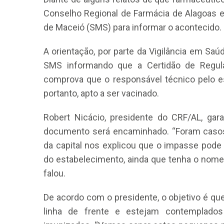
Conselho Regional de Farmácia de Alagoas e
de Maceió (SMS) para informar o acontecido.
A orientação, por parte da Vigilância em Saú
SMS informando que a Certidão de Regula
comprova que o responsável técnico pelo e
CRF-AL reforça importância
portanto, apto a ser vacinado.
farmacêutico em nova reso
da Anvisa sobre medicamen
Robert Nicácio, presidente do CRF/AL, gara
base de Cannabis
documento será encaminhado. “Foram casos p
29 de janeiro de 2026
da capital nos explicou que o impasse pode
do estabelecimento, ainda que tenha o nome
falou.
De acordo com o presidente, o objetivo é qu
linha de frente e estejam contemplado