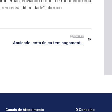
roblemas, enviando o ofício e montando uma
trem essa dificuldade”, afirmou.
PRÓXIMO
Anuidade: cota única tem pagamento ampliado até julho
Canais de Atendimento
O Conselho