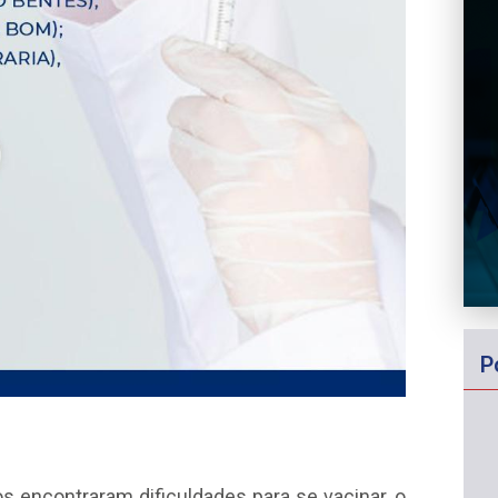
P
s encontraram dificuldades para se vacinar, o