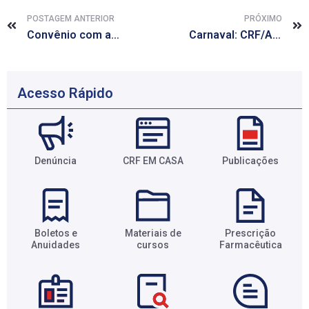
POSTAGEM ANTERIOR
PRÓXIMO
Convênio com a Faculdade IDE oferece desconto de 20% nas mensalidades
Carnaval: CRF/AL estará fechado nos dias 15 e 16 de fevereiro
Acesso Rápido
Denúncia
CRF EM CASA
Publicações
Boletos e
Materiais de
Prescrição
Anuidades​
cursos​
Farmacêutica​