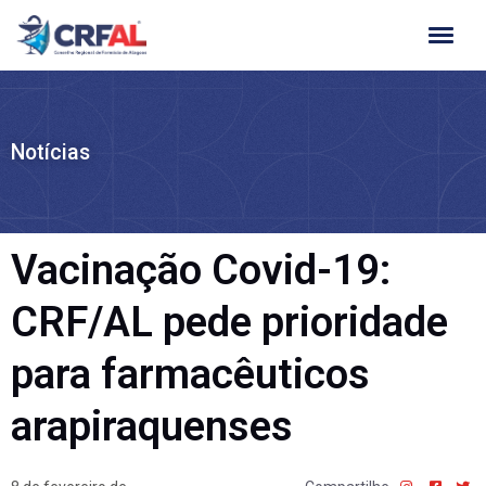
Ir
para
o
conteúdo
Notícias
Vacinação Covid-19:
CRF/AL pede prioridade
para farmacêuticos
arapiraquenses