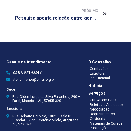
PRÓXIMO
Pesquisa aponta relação entre gene que causa câncer e autismo
Canais de Atendimento
O Conselho
Comissões
82 9 9971-0247
Estrutura
Institucional
atendimento@crf-al.org.br
Notícias
Sede
Serviços
Rua Oldemburgo da Silva Paranhos, 290 –
CRF-AL em Casa
Farol, Maceió – AL, 57055-320
Boletos e Anuidades
Seccional
Negociação
Requerimentos
Rua Delmiro Gouveia, 1382 – sala 01 –
Ouvidoria
1°andar – Sen. Teotônio Vilela, Arapiraca –
Materiais de Cursos
AL, 57312-415
Publicações