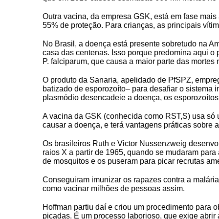
Outra vacina, da empresa GSK, está em fase mais 
55% de proteção. Para crianças, as principais víti
No Brasil, a doença está presente sobretudo na A
casa das centenas. Isso porque predomina aqui o 
P. falciparum, que causa a maior parte das mortes n
O produto da Sanaria, apelidado de PfSPZ, empreg
batizado de esporozoíto– para desafiar o sistema 
CRF-AL reforça importância
plasmódio desencadeie a doença, os esporozoítos
farmacêutico em nova reso
da Anvisa sobre medicamen
A vacina da GSK (conhecida como RST,S) usa só u
base de Cannabis
causar a doença, e terá vantagens práticas sobre a
29 de janeiro de 2026
Os brasileiros Ruth e Victor Nussenzweig desenvo
raios X a partir de 1965, quando se mudaram para 
de mosquitos e os puseram para picar recrutas ame
Conseguiram imunizar os rapazes contra a malária,
como vacinar milhões de pessoas assim.
Hoffman partiu daí e criou um procedimento para ob
picadas. É um processo laborioso, que exige abrir 