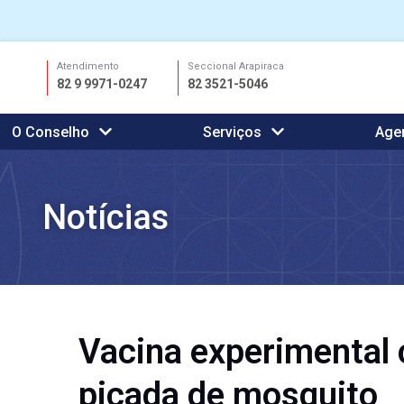
Ir
Atendimento
Seccional Arapiraca
para
82 9 9971-0247
82 3521-5046
o
conteúdo
O Conselho
Serviços
Age
Notícias
Vacina experimental c
picada de mosquito