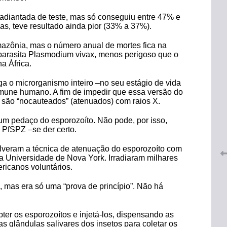
adiantada de teste, mas só conseguiu entre 47% e
mas, teve resultado ainda pior (33% a 37%).
mazônia, mas o número anual de mortes fica na
parasita Plasmodium vivax, menos perigoso que o
a África.
a o microrganismo inteiro –no seu estágio de vida
imune humano. A fim de impedir que essa versão do
 do
CRF-AL renova parceria com
 são “nocauteados” (atenuados) com raios X.
lução
CRF-SP e garante continuidade
tos à
do acesso gratuito à Academia
m pedaço do esporozoíto. Não pode, por isso,
Virtual de Farmácia
 PfSPZ –se der certo.
lveram a técnica de atenuação do esporozoíto com
26 de maio de 2026
a Universidade de Nova York. Irradiaram milhares
ricanos voluntários.
 mas era só uma “prova de princípio”. Não há
ter os esporozoítos e injetá-los, dispensando as
as glândulas salivares dos insetos para coletar os