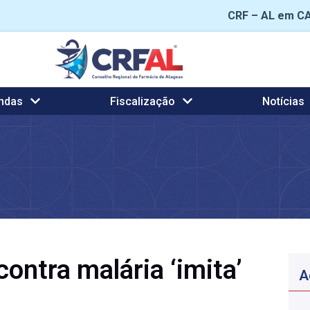
CRF – AL em C
ndas
Fiscalização
Notícias
ontra malária ‘imita’
A