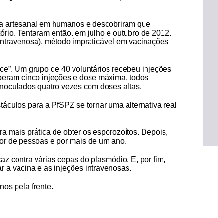
ina artesanal em humanos e descobriram que
ório. Tentaram então, em julho e outubro de 2012,
intravenosa), método impraticável em vacinações
ce”. Um grupo de 40 voluntários recebeu injeções
eberam cinco injeções e dose máxima, todos
noculados quatro vezes com doses altas.
táculos para a PfSPZ se tornar uma alternativa real
a mais prática de obter os esporozoítos. Depois,
or de pessoas e por mais de um ano.
az contra várias cepas do plasmódio. E, por fim,
ar a vacina e as injeções intravenosas.
nos pela frente.