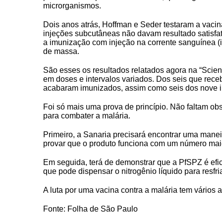
microrganismos.
Dois anos atrás, Hoffman e Seder testaram a vac
injeções subcutâneas não davam resultado satisfat
a imunização com injeção na corrente sanguínea (
de massa.
São esses os resultados relatados agora na “Scien
em doses e intervalos variados. Dos seis que rec
acabaram imunizados, assim como seis dos nove i
Foi só mais uma prova de princípio. Não faltam obs
para combater a malária.
Primeiro, a Sanaria precisará encontrar uma maneir
provar que o produto funciona com um número mai
Em seguida, terá de demonstrar que a PfSPZ é efic
que pode dispensar o nitrogênio líquido para resfri
A luta por uma vacina contra a malária tem vários a
Fonte: Folha de São Paulo