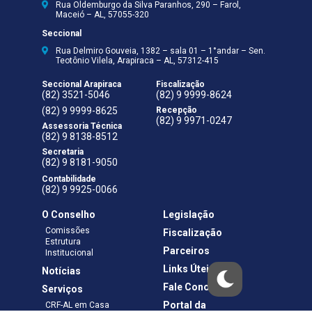
Rua Oldemburgo da Silva Paranhos, 290 – Farol,
Maceió – AL, 57055-320
Seccional
Rua Delmiro Gouveia, 1382 – sala 01 – 1°andar – Sen.
Teotônio Vilela, Arapiraca – AL, 57312-415
Seccional Arapiraca
Fiscalização
(82) 3521-5046
(82) 9 9999-8624
(82) 9 9999-8625
Recepção
(82) 9 9971-0247
Assessoria Técnica
(82) 9 8138-8512
Secretaria
(82) 9 8181-9050
Contabilidade
(82) 9 9925-0066
O Conselho
Legislação
Comissões
Fiscalização
Estrutura
Parceiros
Institucional
Links Úteis
Notícias
Fale Conosco
Serviços
Portal da
CRF-AL em Casa