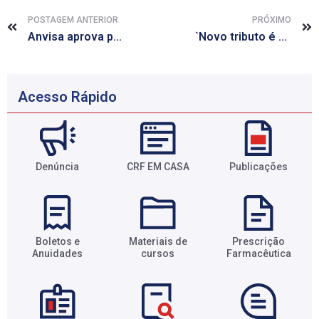
POSTAGEM ANTERIOR
PRÓXIMO
Anvisa aprova primeiro remédio via oral para tratar hepatite C
`Novo tributo é o caminho para garantir a sustentabilidade do sistema de saúde`
Acesso Rápido
Denúncia
CRF EM CASA
Publicações
Boletos e
Materiais de
Prescrição
Anuidades​
cursos​
Farmacêutica​