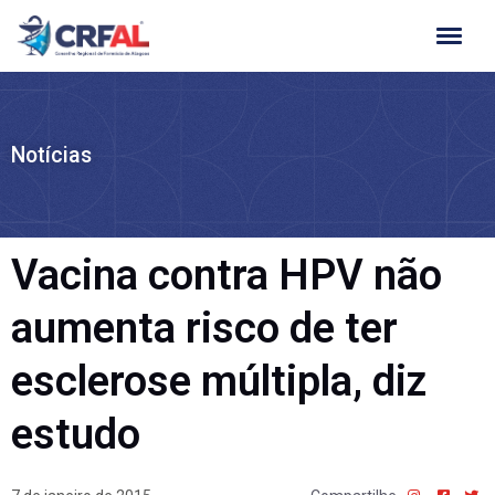
Ir
para
o
conteúdo
Notícias
Vacina contra HPV não
aumenta risco de ter
esclerose múltipla, diz
estudo