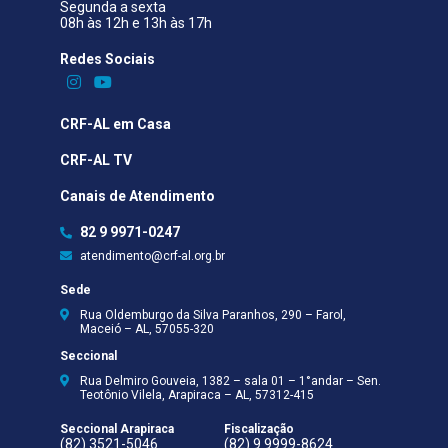
Segunda a sexta
08h às 12h e 13h às 17h
Redes Sociais​
CRF-AL em Casa
CRF-AL TV
Canais de Atendimento
82 9 9971-0247
atendimento@crf-al.org.br
Sede
Rua Oldemburgo da Silva Paranhos, 290 – Farol,
Maceió – AL, 57055-320
Seccional
Rua Delmiro Gouveia, 1382 – sala 01 – 1°andar – Sen.
Teotônio Vilela, Arapiraca – AL, 57312-415
Seccional Arapiraca
Fiscalização
(82) 3521-5046
(82) 9 9999-8624