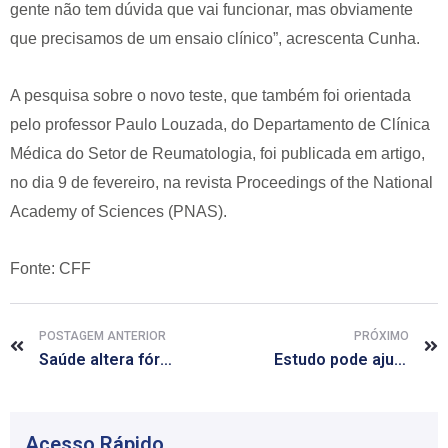
gente não tem dúvida que vai funcionar, mas obviamente
que precisamos de um ensaio clínico”, acrescenta Cunha.
A pesquisa sobre o novo teste, que também foi orientada
pelo professor Paulo Louzada, do Departamento de Clínica
Médica do Setor de Reumatologia, foi publicada em artigo,
no dia 9 de fevereiro, na revista Proceedings of the National
Academy of Sciences (PNAS).
Fonte: CFF
POSTAGEM ANTERIOR
PRÓXIMO
Saúde altera fórmula de reajuste dos preços de medicamentos
Estudo pode ajudar a prevenir e tratar infecções fatais em diabéticos
Acesso Rápido