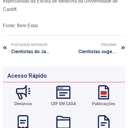
especialistas da Escola de Medicina da Universidade de
Cardiff.
Fonte: Bem Estar
POSTAGEM ANTERIOR
PRÓXIMO
Cientistas do Japão criam recipientes portáteis para células-tronco
Cientistas sugerem que comer morangos ajuda a reduzir colesterol
Acesso Rápido
Denúncia
CRF EM CASA
Publicações