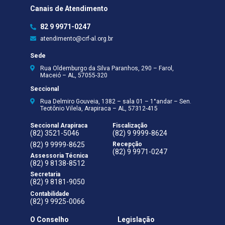
Canais de Atendimento
82 9 9971-0247
atendimento@crf-al.org.br
Sede
Rua Oldemburgo da Silva Paranhos, 290 – Farol,
Maceió – AL, 57055-320
Seccional
Rua Delmiro Gouveia, 1382 – sala 01 – 1°andar – Sen.
Teotônio Vilela, Arapiraca – AL, 57312-415
Seccional Arapiraca
Fiscalização
(82) 3521-5046
(82) 9 9999-8624
(82) 9 9999-8625
Recepção
(82) 9 9971-0247
Assessoria Técnica
(82) 9 8138-8512
Secretaria
(82) 9 8181-9050
Contabilidade
(82) 9 9925-0066
O Conselho
Legislação