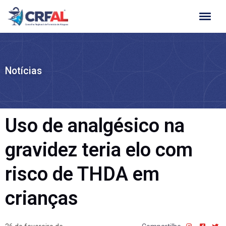
Ir
para
o
conteúdo
Notícias
Uso de analgésico na
gravidez teria elo com
risco de THDA em
crianças