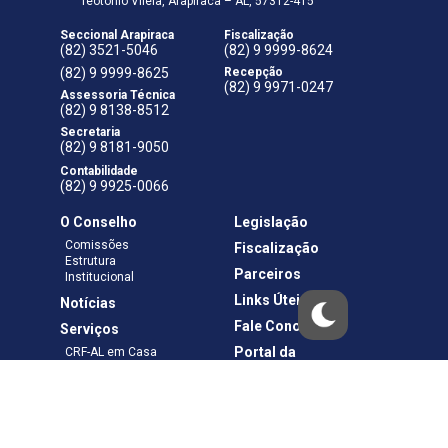
Teotônio Vilela, Arapiraca – AL, 57312-415
Seccional Arapiraca
Fiscalização
(82) 3521-5046
(82) 9 9999-8624
(82) 9 9999-8625
Recepção
(82) 9 9971-0247
Assessoria Técnica
(82) 9 8138-8512
Secretaria
(82) 9 8181-9050
Contabilidade
(82) 9 9925-0066
O Conselho
Legislação
Comissões
Fiscalização
Estrutura
Parceiros
Institucional
Links Úteis
Notícias
Fale Conosco
Serviços
Portal da
CRF-AL em Casa
Transparência
Boletos e Anuidades
Negociação
Requerimentos
Ouvidoria
Materiais de Cursos