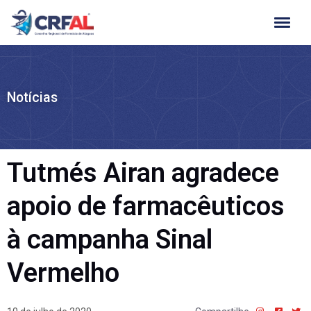
Ir
para
o
conteúdo
Notícias
Tutmés Airan agradece
apoio de farmacêuticos
à campanha Sinal
Vermelho