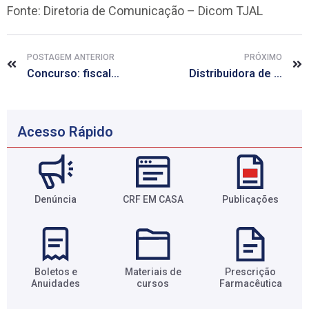
Fonte: Diretoria de Comunicação – Dicom TJAL
–
POSTAGEM ANTERIOR
PRÓXIMO
Concurso: fiscal farmacêutico é convocado e já está em treinamento
Distribuidora de Arapiraca adere à campanha Sinal Vermelho Contra a Violência Doméstica
Acesso Rápido
Denúncia
CRF EM CASA
Publicações
Boletos e
Materiais de
Prescrição
Anuidades​
cursos​
Farmacêutica​