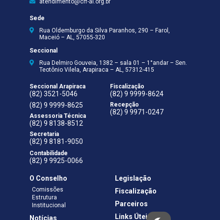
atendimento@crf-al.org.br
Sede
Rua Oldemburgo da Silva Paranhos, 290 – Farol,
Maceió – AL, 57055-320
Seccional
Rua Delmiro Gouveia, 1382 – sala 01 – 1°andar – Sen.
Teotônio Vilela, Arapiraca – AL, 57312-415
Seccional Arapiraca
Fiscalização
(82) 3521-5046
(82) 9 9999-8624
(82) 9 9999-8625
Recepção
(82) 9 9971-0247
Assessoria Técnica
(82) 9 8138-8512
Secretaria
(82) 9 8181-9050
Contabilidade
(82) 9 9925-0066
O Conselho
Legislação
Comissões
Fiscalização
Estrutura
Parceiros
Institucional
Links Úteis
Notícias