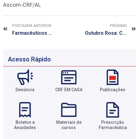
Ascom-CRF/AL
POSTAGEM ANTERIOR
PRÓXIMO
Farmacêuticos e educadores criam Sociedade Brasileira de Farmácia Clínica
Outubro Rosa: CRF/AL apoia essa causa
Acesso Rápido
Denúncia
CRF EM CASA
Publicações
Boletos e
Materiais de
Prescrição
Anuidades​
cursos​
Farmacêutica​