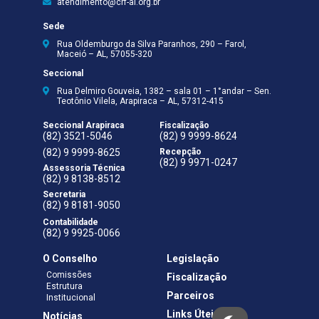
atendimento@crf-al.org.br
Sede
Rua Oldemburgo da Silva Paranhos, 290 – Farol,
Maceió – AL, 57055-320
Seccional
Rua Delmiro Gouveia, 1382 – sala 01 – 1°andar – Sen.
Teotônio Vilela, Arapiraca – AL, 57312-415
Seccional Arapiraca
Fiscalização
(82) 3521-5046
(82) 9 9999-8624
(82) 9 9999-8625
Recepção
(82) 9 9971-0247
Assessoria Técnica
(82) 9 8138-8512
Secretaria
(82) 9 8181-9050
Contabilidade
(82) 9 9925-0066
O Conselho
Legislação
Comissões
Fiscalização
Estrutura
Parceiros
Institucional
Links Úteis
Notícias