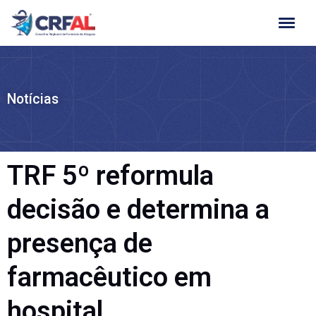
Ir
para
o
conteúdo
Notícias
TRF 5º reformula
decisão e determina a
presença de
farmacêutico em
hospital