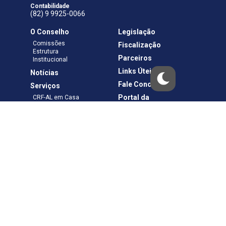
Contabilidade
(82) 9 9925-0066
O Conselho
Legislação
Comissões
Fiscalização
Estrutura
Parceiros
Institucional
Links Úteis
Notícias
Fale Conosco
Serviços
Portal da
CRF-AL em Casa
Transparência
Boletos e Anuidades
Negociação
Requerimentos
Ouvidoria
Materiais de Cursos
Publicações
Eleições
Política de Privacidade
Termos de Uso