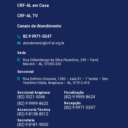
CRF-AL em Casa
CRF-AL TV
Canais de Atendimento
82 9 9971-0247
atendimento@crf-al.org.br
Sede
Rua Oldemburgo da Silva Paranhos, 290 – Farol,
Maceió – AL, 57055-320
Seccional
Rua Delmiro Gouveia, 1382 – sala 01 – 1°andar – Sen.
Teotônio Vilela, Arapiraca – AL, 57312-415
Seccional Arapiraca
Fiscalização
(82) 3521-5046
(82) 9 9999-8624
(82) 9 9999-8625
Recepção
(82) 9 9971-0247
Assessoria Técnica
(82) 9 8138-8512
Secretaria
(82) 9 8181-9050