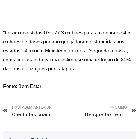
“Foram investidos R$ 127,3 milhões para a compra de 4,5
milhões de doses por ano que já foram distribuídas aos
estados” afirmou o Ministério, em nota. Segundo a pasta,
com a inclusão da vacina, estima-se uma redução de 80%
das hospitalizações por catapora.
Fonte: Bem Estar
POSTAGEM ANTERIOR
PRÓXIMO
Cientistas criam microcérebros com células-tronco para estudar doenças
Dengue faz fêmea do mosquito ficar três vezes mais sedenta de sangue