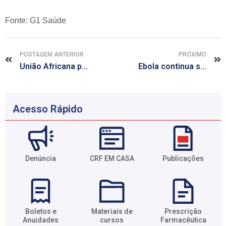
Fonte: G1 Saúde
POSTAGEM ANTERIOR
PRÓXIMO
União Africana pede mais equipes de saúde para romper ciclo do ebola
Ebola continua se propagando e número de mortos chega a 3.879
Acesso Rápido
Denúncia
CRF EM CASA
Publicações
Boletos e
Materiais de
Prescrição
Anuidades​
cursos​
Farmacêutica​