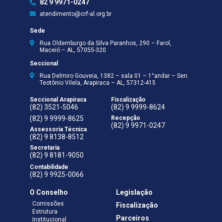
82 9 9971-0247
atendimento@crf-al.org.br
Sede
Rua Oldemburgo da Silva Paranhos, 290 – Farol,
Maceió – AL, 57055-320
Seccional
Rua Delmiro Gouveia, 1382 – sala 01 – 1°andar – Sen.
Teotônio Vilela, Arapiraca – AL, 57312-415
Seccional Arapiraca
Fiscalização
(82) 3521-5046
(82) 9 9999-8624
(82) 9 9999-8625
Recepção
(82) 9 9971-0247
Assessoria Técnica
(82) 9 8138-8512
Secretaria
(82) 9 8181-9050
Contabilidade
(82) 9 9925-0066
O Conselho
Legislação
Comissões
Fiscalização
Estrutura
Parceiros
Institucional