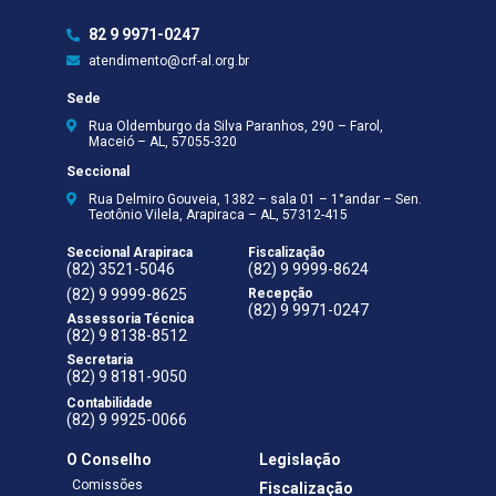
82 9 9971-0247
atendimento@crf-al.org.br
Sede
Rua Oldemburgo da Silva Paranhos, 290 – Farol,
Maceió – AL, 57055-320
Seccional
Rua Delmiro Gouveia, 1382 – sala 01 – 1°andar – Sen.
Teotônio Vilela, Arapiraca – AL, 57312-415
Seccional Arapiraca
Fiscalização
(82) 3521-5046
(82) 9 9999-8624
(82) 9 9999-8625
Recepção
(82) 9 9971-0247
Assessoria Técnica
(82) 9 8138-8512
Secretaria
(82) 9 8181-9050
Contabilidade
(82) 9 9925-0066
O Conselho
Legislação
Comissões
Fiscalização