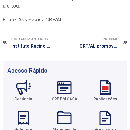
alertou.
Fonte: Assessoria CRF/AL
POSTAGEM ANTERIOR
PRÓXIMO
Instituto Racine amplia prazo de inscrição para participar de sorteio de bolsa de estudos
CRF/AL promove manhã de beleza em comemoração ao Dia da Mulher
Acesso Rápido
Denúncia
CRF EM CASA
Publicações
Boletos e
Materiais de
Prescrição