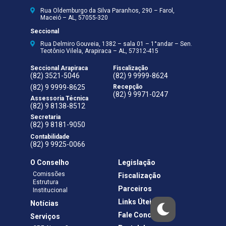
Rua Oldemburgo da Silva Paranhos, 290 – Farol,
Maceió – AL, 57055-320
Seccional
Rua Delmiro Gouveia, 1382 – sala 01 – 1°andar – Sen.
Teotônio Vilela, Arapiraca – AL, 57312-415
Seccional Arapiraca
Fiscalização
(82) 3521-5046
(82) 9 9999-8624
(82) 9 9999-8625
Recepção
(82) 9 9971-0247
Assessoria Técnica
(82) 9 8138-8512
Secretaria
(82) 9 8181-9050
Contabilidade
(82) 9 9925-0066
O Conselho
Legislação
Comissões
Fiscalização
Estrutura
Parceiros
Institucional
Links Úteis
Notícias
Fale Conosco
Serviços