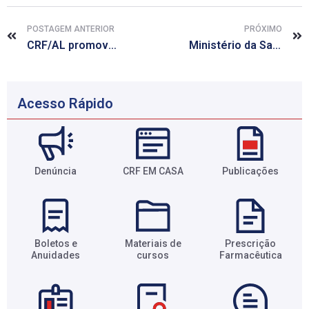
POSTAGEM ANTERIOR
PRÓXIMO
CRF/AL promove talk show e atendimentos no dia do Uso Racional de Medicamentos
Ministério da Saúde lança concurso sobre uso racional de medicamentos
Acesso Rápido
Denúncia
CRF EM CASA
Publicações
Boletos e
Materiais de
Prescrição
Anuidades​
cursos​
Farmacêutica​