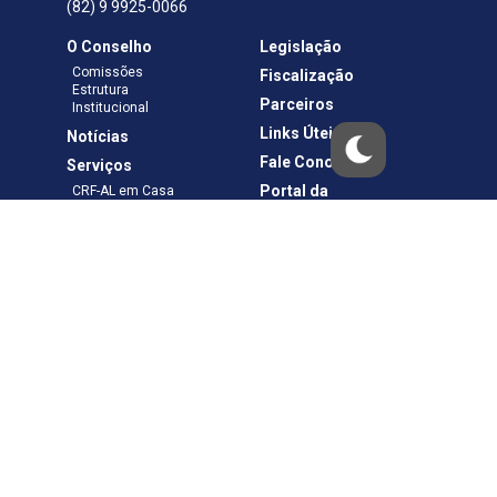
(82) 9 9925-0066
O Conselho
Legislação
Comissões
Fiscalização
Estrutura
Parceiros
Institucional
Links Úteis
Notícias
Fale Conosco
Serviços
Portal da
CRF-AL em Casa
Transparência
Boletos e Anuidades
Negociação
Requerimentos
Ouvidoria
Materiais de Cursos
Publicações
Eleições
Política de Privacidade
Termos de Uso