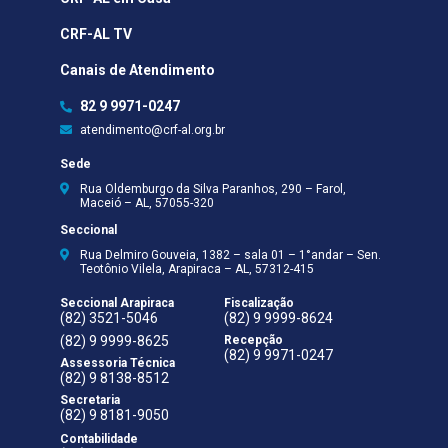
CRF-AL TV
Canais de Atendimento
82 9 9971-0247
atendimento@crf-al.org.br
Sede
Rua Oldemburgo da Silva Paranhos, 290 – Farol,
Maceió – AL, 57055-320
Seccional
Rua Delmiro Gouveia, 1382 – sala 01 – 1°andar – Sen.
Teotônio Vilela, Arapiraca – AL, 57312-415
Seccional Arapiraca
Fiscalização
(82) 3521-5046
(82) 9 9999-8624
(82) 9 9999-8625
Recepção
(82) 9 9971-0247
Assessoria Técnica
(82) 9 8138-8512
Secretaria
(82) 9 8181-9050
Contabilidade