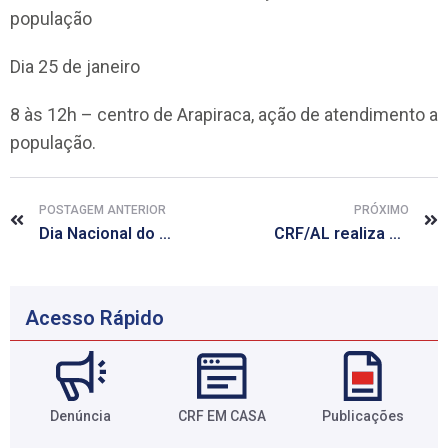
população
Dia 25 de janeiro
8 às 12h – centro de Arapiraca, ação de atendimento a
população.
POSTAGEM ANTERIOR
PRÓXIMO
Dia Nacional do Farmacêutico: CRF/AL premia farmacêuticos e promove ações de saúde
CRF/AL realiza palestra sobre saúde mental para mães de crianças com microcefalia
Acesso Rápido
Denúncia
CRF EM CASA
Publicações