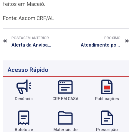
feitos em Maceió.
Fonte: Ascom CRF/AL
POSTAGEM ANTERIOR
PRÓXIMO
Alerta da Anvisa atualiza dados sobre uso das vacinas contra a Covid-19
Atendimento pode ser feito através da Ouvidoria
Acesso Rápido
Denúncia
CRF EM CASA
Publicações
Boletos e
Materiais de
Prescrição