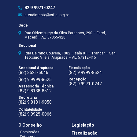
82 9 9971-0247
atendimento@crf-al.org.br
Sede
Rua Oldemburgo da Silva Paranhos, 290 – Farol,
Maceió – AL, 57055-320
Seccional
Rua Delmiro Gouveia, 1382 – sala 01 – 1°andar – Sen.
Teotônio Vilela, Arapiraca – AL, 57312-415
Seccional Arapiraca
Fiscalização
(82) 3521-5046
(82) 9 9999-8624
(82) 9 9999-8625
Recepção
(82) 9 9971-0247
Assessoria Técnica
(82) 9 8138-8512
Secretaria
(82) 9 8181-9050
Contabilidade
(82) 9 9925-0066
O Conselho
Legislação
Comissões
Fiscalização