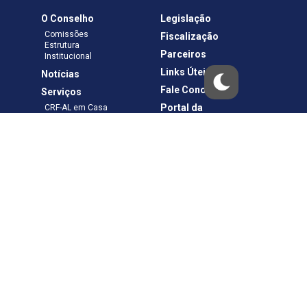
O Conselho
Legislação
Comissões
Fiscalização
Estrutura
Parceiros
Institucional
Links Úteis
Notícias
Fale Conosco
Serviços
Portal da
CRF-AL em Casa
Transparência
Boletos e Anuidades
Negociação
Requerimentos
Ouvidoria
Materiais de Cursos
Publicações
Eleições
Política de Privacidade
Termos de Uso
Copyright © – CRF-AL. Todos os direitos reservados.