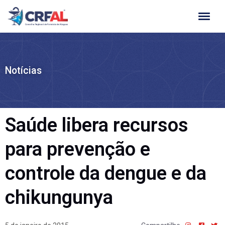
Ir
para
o
conteúdo
Notícias
Saúde libera recursos
para prevenção e
controle da dengue e da
chikungunya