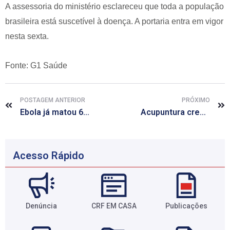
A assessoria do ministério esclareceu que toda a população
brasileira está suscetível à doença. A portaria entra em vigor
nesta sexta.
Fonte: G1 Saúde
POSTAGEM ANTERIOR
PRÓXIMO
Ebola já matou 6.388 pessoas, de 17.942 infectados, diz balanço da OMS
Acupuntura cresce em rede pública e planos
Acesso Rápido
Denúncia
CRF EM CASA
Publicações