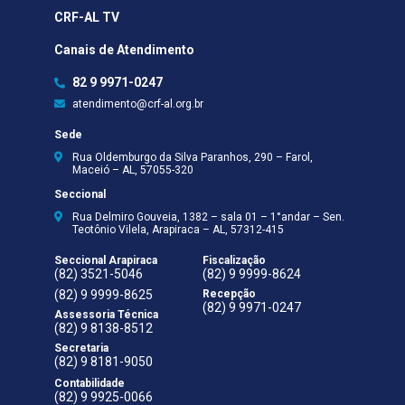
CRF-AL TV
Canais de Atendimento
82 9 9971-0247
atendimento@crf-al.org.br
Sede
Rua Oldemburgo da Silva Paranhos, 290 – Farol,
Maceió – AL, 57055-320
Seccional
Rua Delmiro Gouveia, 1382 – sala 01 – 1°andar – Sen.
Teotônio Vilela, Arapiraca – AL, 57312-415
Seccional Arapiraca
Fiscalização
(82) 3521-5046
(82) 9 9999-8624
(82) 9 9999-8625
Recepção
(82) 9 9971-0247
Assessoria Técnica
(82) 9 8138-8512
Secretaria
(82) 9 8181-9050
Contabilidade
(82) 9 9925-0066