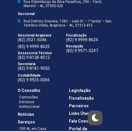
Rua Oldemburgo da Silva Paranhos, 290 – Farol,
Maceió – AL, 57055-320
Seccional
Rua Delmiro Gouveia, 1382 – sala 01 – 1°andar – Sen.
Teotônio Vilela, Arapiraca – AL, 57312-415
Seccional Arapiraca
Fiscalização
(82) 3521-5046
(82) 9 9999-8624
(82) 9 9999-8625
Recepção
(82) 9 9971-0247
Assessoria Técnica
(82) 9 8138-8512
Secretaria
(82) 9 8181-9050
Contabilidade
(82) 9 9925-0066
O Conselho
Legislação
Comissões
Fiscalização
Estrutura
Parceiros
Institucional
Links Úteis
Notícias
Fale Conosco
Serviços
Portal da
CRF-AL em Casa