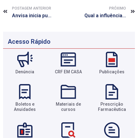
POSTAGEM ANTERIOR
PRÓXIMO
Anvisa inicia publicação de cartas de aprovação de genéricos e similares
Qual a influência do álcool no organismo de pacientes diabéticos?
Acesso Rápido
Denúncia
CRF EM CASA
Publicações
Boletos e
Materiais de
Prescrição
Anuidades​
cursos​
Farmacêutica​