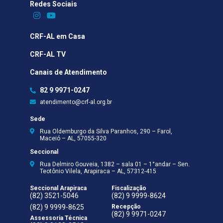
Redes Sociais​
CRF-AL em Casa
CRF-AL TV
Canais de Atendimento
82 9 9971-0247
atendimento@crf-al.org.br
Sede
Rua Oldemburgo da Silva Paranhos, 290 – Farol,
Maceió – AL, 57055-320
Seccional
Rua Delmiro Gouveia, 1382 – sala 01 – 1°andar – Sen.
Teotônio Vilela, Arapiraca – AL, 57312-415
Seccional Arapiraca
Fiscalização
(82) 3521-5046
(82) 9 9999-8624
(82) 9 9999-8625
Recepção
(82) 9 9971-0247
Assessoria Técnica