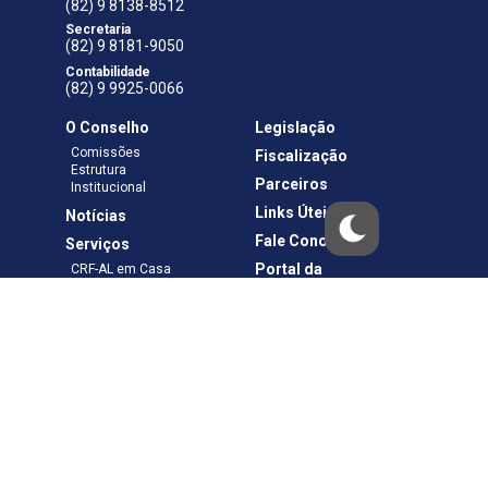
(82) 9 8138-8512
Secretaria
(82) 9 8181-9050
Contabilidade
(82) 9 9925-0066
O Conselho
Legislação
Comissões
Fiscalização
Estrutura
Parceiros
Institucional
Links Úteis
Notícias
Fale Conosco
Serviços
Portal da
CRF-AL em Casa
Transparência
Boletos e Anuidades
Negociação
Requerimentos
Ouvidoria
Materiais de Cursos
Publicações
Eleições
Política de Privacidade
Termos de Uso