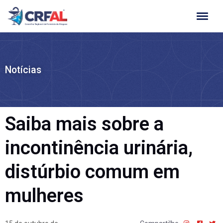
Ir
para
o
conteúdo
Notícias
Saiba mais sobre a
incontinência urinária,
distúrbio comum em
mulheres