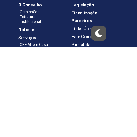
O Conselho
Legislação
Comissões
Fiscalização
Estrutura
Parceiros
Institucional
Links Úteis
Notícias
Fale Conosco
Serviços
Portal da
CRF-AL em Casa
Transparência
Boletos e Anuidades
Negociação
Requerimentos
Ouvidoria
Materiais de Cursos
Publicações
Eleições
Política de Privacidade
Termos de Uso
Copyright © – CRF-AL. Todos os direitos reservados.