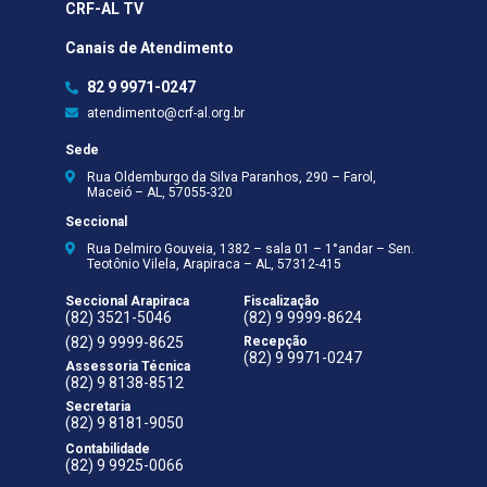
CRF-AL TV
Canais de Atendimento
82 9 9971-0247
atendimento@crf-al.org.br
Sede
Rua Oldemburgo da Silva Paranhos, 290 – Farol,
Maceió – AL, 57055-320
Seccional
Rua Delmiro Gouveia, 1382 – sala 01 – 1°andar – Sen.
Teotônio Vilela, Arapiraca – AL, 57312-415
Seccional Arapiraca
Fiscalização
(82) 3521-5046
(82) 9 9999-8624
(82) 9 9999-8625
Recepção
(82) 9 9971-0247
Assessoria Técnica
(82) 9 8138-8512
Secretaria
(82) 9 8181-9050
Contabilidade
(82) 9 9925-0066