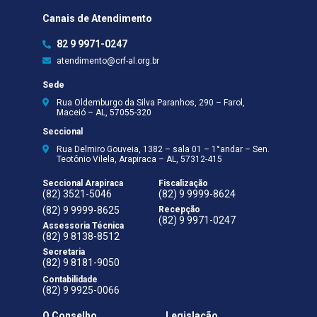
Canais de Atendimento
82 9 9971-0247
atendimento@crf-al.org.br
Sede
Rua Oldemburgo da Silva Paranhos, 290 – Farol,
Maceió – AL, 57055-320
Seccional
Rua Delmiro Gouveia, 1382 – sala 01 – 1°andar – Sen.
Teotônio Vilela, Arapiraca – AL, 57312-415
Seccional Arapiraca
Fiscalização
(82) 3521-5046
(82) 9 9999-8624
(82) 9 9999-8625
Recepção
(82) 9 9971-0247
Assessoria Técnica
(82) 9 8138-8512
Secretaria
(82) 9 8181-9050
Contabilidade
(82) 9 9925-0066
O Conselho
Legislação