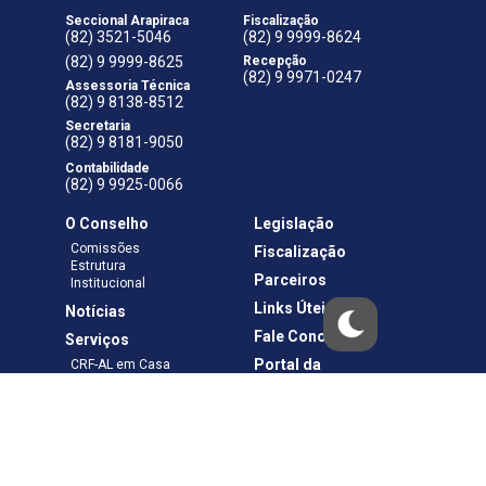
Seccional Arapiraca
Fiscalização
(82) 3521-5046
(82) 9 9999-8624
(82) 9 9999-8625
Recepção
(82) 9 9971-0247
Assessoria Técnica
(82) 9 8138-8512
Secretaria
(82) 9 8181-9050
Contabilidade
(82) 9 9925-0066
O Conselho
Legislação
Comissões
Fiscalização
Estrutura
Parceiros
Institucional
Links Úteis
Notícias
Fale Conosco
Serviços
Portal da
CRF-AL em Casa
Transparência
Boletos e Anuidades
Negociação
Requerimentos
Ouvidoria
Materiais de Cursos
Publicações