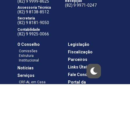
(82) 9 9999-8625
Recepção
(82) 9 9971-0247
Assessoria Técnica
(82) 9 8138-8512
Secretaria
(82) 9 8181-9050
Contabilidade
(82) 9 9925-0066
O Conselho
Legislação
Comissões
Fiscalização
Estrutura
Parceiros
Institucional
Links Úteis
Notícias
Fale Conosco
Serviços
Portal da
CRF-AL em Casa
Transparência
Boletos e Anuidades
Negociação
Requerimentos
Ouvidoria
Materiais de Cursos
Publicações
Eleições
Política de Privacidade