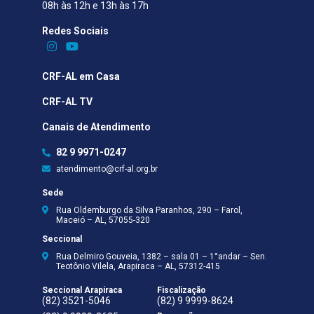
08h às 12h e 13h às 17h
Redes Sociais​
CRF-AL em Casa
CRF-AL TV
Canais de Atendimento
82 9 9971-0247
atendimento@crf-al.org.br
Sede
Rua Oldemburgo da Silva Paranhos, 290 – Farol,
Maceió – AL, 57055-320
Seccional
Rua Delmiro Gouveia, 1382 – sala 01 – 1°andar – Sen.
Teotônio Vilela, Arapiraca – AL, 57312-415
Seccional Arapiraca
Fiscalização
(82) 3521-5046
(82) 9 9999-8624