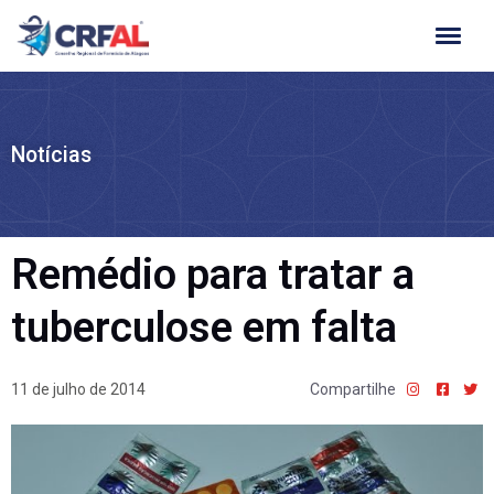
Ir
para
o
conteúdo
Notícias
Remédio para tratar a
tuberculose em falta
11 de julho de 2014
Compartilhe