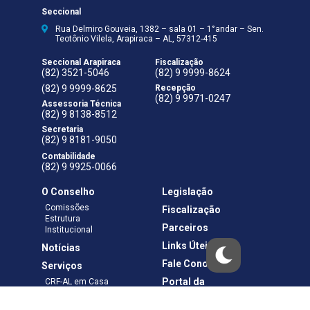
Seccional
Rua Delmiro Gouveia, 1382 – sala 01 – 1°andar – Sen.
Teotônio Vilela, Arapiraca – AL, 57312-415
Seccional Arapiraca
Fiscalização
(82) 3521-5046
(82) 9 9999-8624
(82) 9 9999-8625
Recepção
(82) 9 9971-0247
Assessoria Técnica
(82) 9 8138-8512
Secretaria
(82) 9 8181-9050
Contabilidade
(82) 9 9925-0066
O Conselho
Legislação
Comissões
Fiscalização
Estrutura
Parceiros
Institucional
Links Úteis
Notícias
Fale Conosco
Serviços
Portal da
CRF-AL em Casa
Transparência
Boletos e Anuidades
Negociação