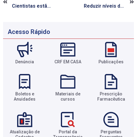
Cientistas estão mais perto de pílula para homens
Reduzir níveis de gordura no sangue continua fundamental, dizem médicos
Acesso Rápido
Denúncia
CRF EM CASA
Publicações
Boletos e
Materiais de
Prescrição
Anuidades​
cursos​
Farmacêutica​
Atualização de
Portal da
Perguntas