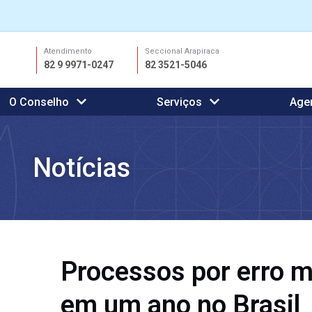
Ir
Atendimento
Seccional Arapiraca
para
82 9 9971-0247
82 3521-5046
o
conteúdo
O Conselho
Serviços
Age
Notícias
Processos por erro 
em um ano no Brasil