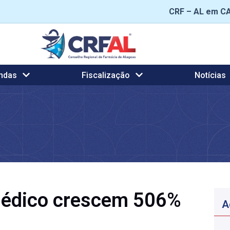
CRF – AL em C
ndas
Fiscalização
Notícias
médico crescem 506%
A