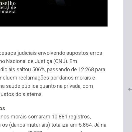
ocessos judiciais envolvendo supostos erros
 do
CRF-AL renova parceria com
lução
o Nacional de Justiça (CNJ). Em
CRF-SP e garante continuidade
tos à
iciais saltou 506%, passando de 12.268 para
do acesso gratuito à Academia
Virtual de Farmácia
 incluem reclamações por danos morais e
 na saúde pública quanto na privada, com
26 de maio de 2026
custos do sistema.
dos
anos morais somaram 10.881 registros,
ros (danos materiais) totalizaram 5.854. Já na