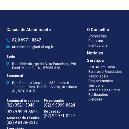
Canais de Atendimento
O Conselho
Comissões
82 9 9971-0247
Estrutura
Institucional
atendimento@crf-al.org.br
Notícias
Sede
Serviços
Rua Oldemburgo da Silva Paranhos, 290 –
CRF-AL em Casa
Farol, Maceió – AL, 57055-320
Boletos e Anuidades
Seccional
Negociação
Requerimentos
Rua Delmiro Gouveia, 1382 – sala 01 –
Ouvidoria
1°andar – Sen. Teotônio Vilela, Arapiraca –
Materiais de Cursos
AL, 57312-415
Publicações
Eleições
Seccional Arapiraca
Fiscalização
(82) 3521-5046
(82) 9 9999-8624
(82) 9 9999-8625
Recepção
(82) 9 9971-0247
Assessoria Técnica
(82) 9 8138-8512
Secretaria