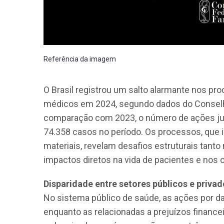
Referência da imagem
O Brasil registrou um salto alarmante nos pr
CRF-AL reforça importância
farmacêutico em nova reso
médicos em 2024, segundo dados do Conselh
da Anvisa sobre medicamen
comparação com 2023, o número de ações jud
base de Cannabis
74.358 casos no período. Os processos, que
29 de janeiro de 2026
materiais, revelam desafios estruturais tanto
impactos diretos na vida de pacientes e nos 
Disparidade entre setores públicos e priva
No sistema público de saúde, as ações por d
enquanto as relacionadas a prejuízos financei